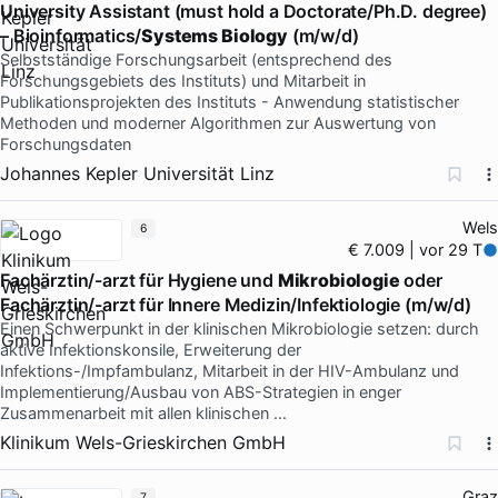
University Assistant (must hold a Doctorate/Ph.D. degree)
– Bioinformatics/
Systems Biology
(m/w/d)
Selbstständige Forschungsarbeit (entsprechend des
Forschungsgebiets des Instituts) und Mitarbeit in
Publikationsprojekten des Instituts - Anwendung statistischer
Methoden und moderner Algorithmen zur Auswertung von
Forschungsdaten
Johannes Kepler Universität Linz
Wels
6
€ 7.009 | vor 29 T
Fachärztin/-arzt für Hygiene und
Mikrobiologie
oder
Fachärztin/-arzt für Innere Medizin/Infektiologie (m/w/d)
Einen Schwerpunkt in der klinischen Mikrobiologie setzen: durch
aktive Infektionskonsile, Erweiterung der
Infektions-/Impfambulanz, Mitarbeit in der HIV-Ambulanz und
Implementierung/Ausbau von ABS-Strategien in enger
Zusammenarbeit mit allen klinischen …
Klinikum Wels-Grieskirchen GmbH
Graz
7