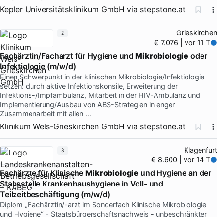
Kepler Universitätsklinikum GmbH
via
stepstone.at
Grieskirchen
2
€ 7.076 | vor 11 T
Fachärztin/Facharzt für Hygiene und
Mikrobiologie
oder
Infektiologie (m/w/d)
Einen Schwerpunkt in der klinischen Mikrobiologie/Infektiologie
setzen: durch aktive Infektionskonsile, Erweiterung der
Infektions-/Impfambulanz, Mitarbeit in der HIV-Ambulanz und
Implementierung/Ausbau von ABS-Strategien in enger
Zusammenarbeit mit allen …
Klinikum Wels-Grieskirchen GmbH
via
stepstone.at
Klagenfurt
3
€ 8.600 | vor 14 T
Fachärzte für Klinische
Mikrobiologie
und Hygiene an der
Stabsstelle Krankenhaushygiene in Voll- und
Teilzeitbeschäftigung (m/w/d)
Diplom „Fachärztin/-arzt im Sonderfach Klinische Mikrobiologie
und Hygiene“ - Staatsbürgerschaftsnachweis - unbeschränkter