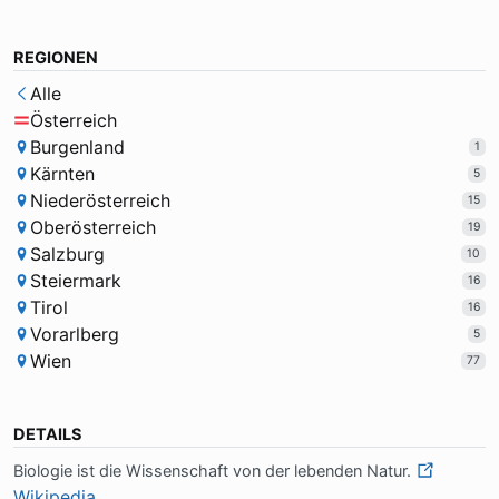
REGIONEN
Alle
Österreich
Burgenland
1
Kärnten
5
Niederösterreich
15
Oberösterreich
19
Salzburg
10
Steiermark
16
Tirol
16
Vorarlberg
5
Wien
77
DETAILS
Bio­lo­gie ist die Wis­sen­schaft von der le­ben­den Na­tur.
Wikipedia