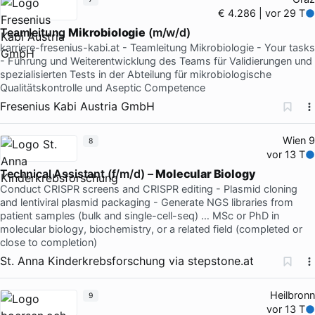
€ 4.286 | vor 29 T
Teamleitung
Mikrobiologie
(m/w/d)
karriere-fresenius-kabi.at - Teamleitung Mikrobiologie - Your tasks
- Führung und Weiterentwicklung des Teams für Validierungen und
spezialisierten Tests in der Abteilung für mikrobiologische
Qualitätskontrolle und Aseptic Competence
Fresenius Kabi Austria GmbH
Wien 9
8
vor 13 T
Technical Assistant (f/m/d) –
Molecular Biology
Conduct CRISPR screens and CRISPR editing - Plasmid cloning
and lentiviral plasmid packaging - Generate NGS libraries from
patient samples (bulk and single-cell-seq) … MSc or PhD in
molecular biology, biochemistry, or a related field (completed or
close to completion)
St. Anna Kinderkrebsforschung
via
stepstone.at
Heilbronn
9
vor 13 T