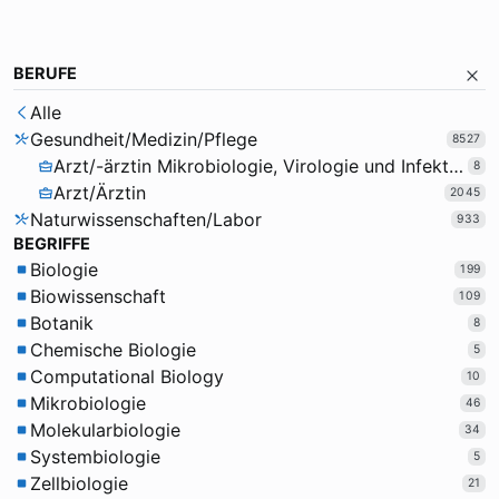
BERUFE
Alle
Gesundheit/Medizin/Pflege
8527
Arzt/-ärztin Mikrobiologie, Virologie und Infektionsepidemiologie
8
Arzt/Ärztin
2045
Naturwissenschaften/Labor
933
BEGRIFFE
Biologie
199
Biowissenschaft
109
Botanik
8
Chemische Biologie
5
Computational Biology
10
Mikrobiologie
46
Molekularbiologie
34
Systembiologie
5
Zellbiologie
21