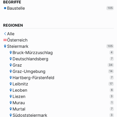
BEGRIFFE
Baustelle
105
REGIONEN
Alle
Österreich
Steiermark
105
Bruck-Mürzzuschlag
4
Deutschlandsberg
7
Graz
34
Graz-Umgebung
14
Hartberg-Fürstenfeld
7
Leibnitz
17
Leoben
6
Liezen
3
Murau
1
Murtal
7
Südoststeiermark
3