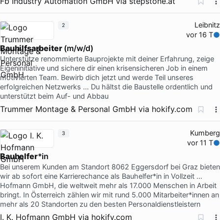
Fb Industry Automation GmbH
via
stepstone.at
Leibnitz
2
vor 16 T
Bauhilfsarbeiter
(m/w/d)
Unterstütze renommierte Bauprojekte mit deiner Erfahrung, zeige
Eigeninitiative und sichere dir einen krisensicheren Job in einem
motivierten Team. Bewirb dich jetzt und werde Teil unseres
erfolgreichen Netzwerks … Du hältst die Baustelle ordentlich und
unterstützt beim Auf- und Abbau
Trummer Montage & Personal GmbH
via
hokify.com
Kumberg
3
vor 11 T
Bauhelfer
*in
Bei unserem Kunden am Standort 8062 Eggersdorf bei Graz bieten
wir ab sofort eine Karrierechance als Bauhelfer*in in Vollzeit …
Hofmann GmbH, die weltweit mehr als 17.000 Menschen in Arbeit
bringt. In Österreich zählen wir mit rund 5.000 Mitarbeiter*innen an
mehr als 20 Standorten zu den besten Personaldienstleistern
I. K. Hofmann GmbH
via
hokify.com