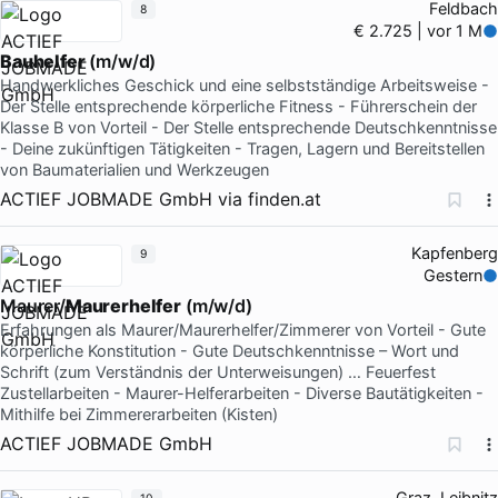
Feldbach
8
€ 2.725 | vor 1 M
Bauhelfer
(m/w/d)
Handwerkliches Geschick und eine selbstständige Arbeitsweise -
Der Stelle entsprechende körperliche Fitness - Führerschein der
Klasse B von Vorteil - Der Stelle entsprechende Deutschkenntnisse
- Deine zukünftigen Tätigkeiten - Tragen, Lagern und Bereitstellen
von Baumaterialien und Werkzeugen
ACTIEF JOBMADE GmbH
via
finden.at
Kapfenberg
9
Gestern
Maurer/
Maurerhelfer
(m/w/d)
Erfahrungen als Maurer/Maurerhelfer/Zimmerer von Vorteil - Gute
körperliche Konstitution - Gute Deutschkenntnisse – Wort und
Schrift (zum Verständnis der Unterweisungen) … Feuerfest
Zustellarbeiten - Maurer-Helferarbeiten - Diverse Bautätigkeiten -
Mithilfe bei Zimmererarbeiten (Kisten)
ACTIEF JOBMADE GmbH
Graz, Leibnitz