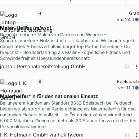
Graz
4
vor 24 T
Maler-Helfer
(m/w/d)
Deine Aufgaben - Malen von Decken und Wänden -
Spachtelarbeiten - Holzanstrich … Urlaubs- und Weihnachtsgeld -
dauerhaftes Arbeitsverhältnis bei jobtop Partnerbetrieben - Du
brauchst - Berufserfahrung als Maler - körperliche Fitness und
Schwindelfreiheit Überstundenbereitschaft
jobtop Personalbereitstellung GmbH
Edelsbach
5
vor 11 T
Malerhelfer
*in für den nationalen Einsatz
Bei unserem Kunden am Standort 8332 Edelsbach bei Feldbach
bieten wir ab sofort eine Karrierechance als Malerhelfer*in für den
nationalen Einsatz in Vollzeit … In Österreich zählen wir mit rund
5.000 Mitarbeiter*innen an mehr als 20 Standorten zu den besten
Personaldienstleistern
I. K. Hofmann GmbH
via
hokify.com