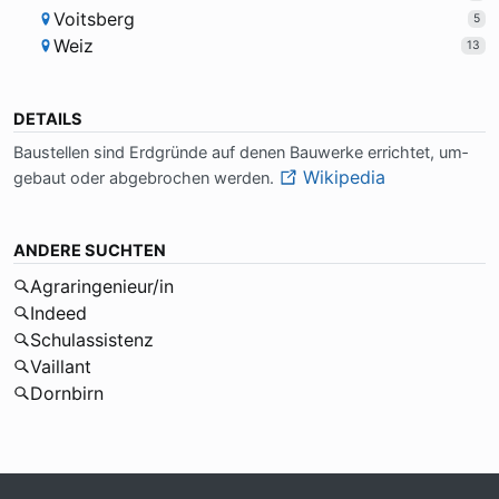
Voitsberg
5
Weiz
13
DETAILS
Bau­stel­len sind Erd­grün­de auf de­nen Bau­wer­ke er­rich­tet, um­
Wikipedia
ge­baut oder ab­ge­bro­chen wer­den.
ANDERE SUCHTEN
Agraringenieur/in
Indeed
Schulassistenz
Vaillant
Dornbirn