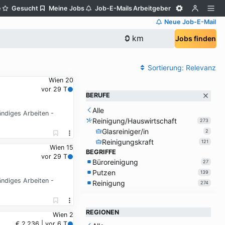
e
Gesucht
Meine Jobs
Job-E-Mails
Arbeitgeber
Neue Job-E-Mail
Jobs finden
Sortierung:
Relevanz
Wien 20
vor 29 T
BERUFE
Alle
ändiges Arbeiten -
Reinigung/Hauswirtschaft
273
Glasreiniger/in
2
Reinigungskraft
121
Wien 15
BEGRIFFE
vor 29 T
Büroreinigung
27
Putzen
139
ändiges Arbeiten -
Reinigung
274
REGIONEN
Wien 2
€ 2.236 | vor 6 T