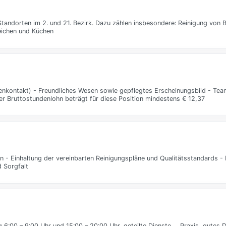
tandorten im 2. und 21. Bezirk. Dazu zählen insbesondere: Reinigung von
eichen und Küchen
denkontakt) - Freundliches Wesen sowie gepflegtes Erscheinungsbild - Tea
r Bruttostundenlohn beträgt für diese Position mindestens € 12,37
 - Einhaltung der vereinbarten Reinigungspläne und Qualitätsstandards -
d Sorgfalt
6:00 – 9:00 Uhr und 15:00 – 20:00 Uhr, geteilte Dienste … Praxis, gutes D