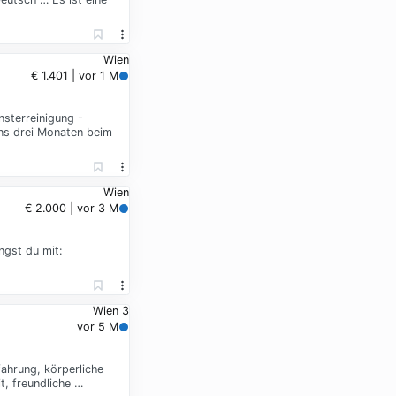
Wien
€ 1.401 | vor 1 M
nsterreinigung -
ens drei Monaten beim
Wien
€ 2.000 | vor 3 M
ngst du mit:
Wien 3
vor 5 M
ahrung, körperliche
t, freundliche …