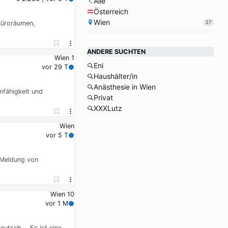
Alle
Österreich
Wien
27
 Büroräumen,
ANDERE SUCHTEN
Wien 1
Eni
vor 29 T
Haushälter/in
Anästhesie in Wien
mfähigkeit und
Privat
XXXLutz
Wien
vor 5 T
 Meldung von
Wien 10
vor 1 M
eutsch … Es ist eine