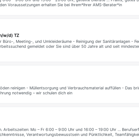
den Voraussetzungen erhalten Sie bei Ihrem*Ihrer AMS-Berater*in
(m/w/d) TZ
r Büro-, Meeting-, und Umkleideräume - Reinigung der Sanitäranlagen - Fe
rbeitssuchend gemeldet oder Sie sind über 50 Jahre alt und seit mindest
öden reinigen - Müllentsorgung und Verbrauchsmaterial auffüllen - Das bri
ahrung notwendig – wir schulen dich ein
 Arbeitszeiten: Mo – Fr 6:00 – 9:00 Uhr und 16:00 – 19:00 Uhr … Berufserf
schkenntnisse, Verantwortungsbewusstsein und Pünktlichkeit, Teamfähigkei