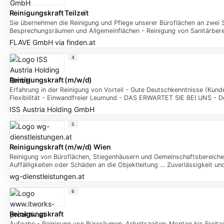
Reinigungskraft Teilzeit
Sie übernehmen die Reinigung und Pflege unserer Büroflächen an zwei S
Besprechungsräumen und Allgemeinflächen - Reinigung von Sanitärber
FLAVE GmbH
via
finden.at
4
Reinigungskraft (m/w/d)
Erfahrung in der Reinigung von Vorteil - Gute Deutschkenntnisse (Kun
Flexibilität - Einwandfreier Leumund - DAS ERWARTET SIE BEI UNS - De
ISS Austria Holding GmbH
5
Reinigungskraft (m/w/d) Wien
Reinigung von Büroflächen, Stiegenhäusern und Gemeinschaftsbereichen
Auffälligkeiten oder Schäden an die Objektleitung … Zuverlässigkeit un
wg-dienstleistungen.at
6
Reinigungskraft
Aufgabe - Reinigung von Büroräumen. Arbeitszeiten: Montag bis Freitag 