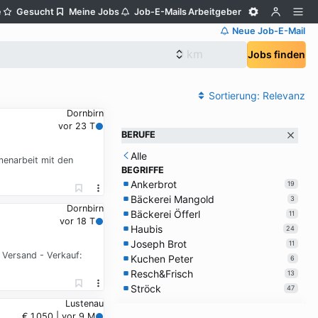
e
Gesucht
Meine Jobs
Job-E-Mails
Arbeitgeber
Neue Job-E-Mail
Jobs finden
Sortierung:
Relevanz
Dornbirn
vor 23 T
BERUFE
Alle
menarbeit mit den
BEGRIFFE
Ankerbrot
19
Bäckerei Mangold
3
Dornbirn
Bäckerei Öfferl
11
vor 18 T
Haubis
24
Joseph Brot
11
m Versand - Verkauf:
Kuchen Peter
6
Resch&Frisch
13
Ströck
47
Lustenau
€ 1.050 | vor 9 M