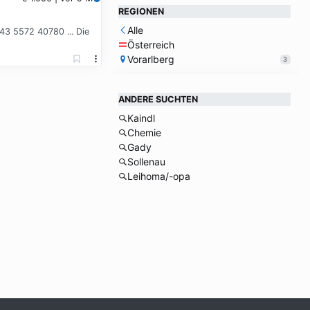
REGIONEN
Alle
+43 5572 40780 ... Die
Österreich
Vorarlberg
3
ANDERE SUCHTEN
Kaindl
Chemie
Gady
Sollenau
Leihoma/-opa