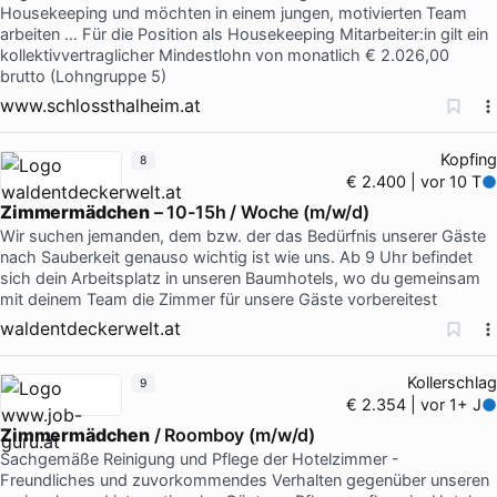
Housekeeping und möchten in einem jungen, motivierten Team
arbeiten … Für die Position als Housekeeping Mitarbeiter:in gilt ein
kollektivvertraglicher Mindestlohn von monatlich € 2.026,00
brutto (Lohngruppe 5)
www.schlossthalheim.at
Kopfing
8
€ 2.400 | vor 10 T
Zimmermädchen
– 10-15h / Woche (m/w/d)
Wir suchen jemanden, dem bzw. der das Bedürfnis unserer Gäste
nach Sauberkeit genauso wichtig ist wie uns. Ab 9 Uhr befindet
sich dein Arbeitsplatz in unseren Baumhotels, wo du gemeinsam
mit deinem Team die Zimmer für unsere Gäste vorbereitest
waldentdeckerwelt.at
Kollerschlag
9
€ 2.354 | vor 1+ J
Zimmermädchen
/ Roomboy (m/w/d)
Sachgemäße Reinigung und Pflege der Hotelzimmer -
Freundliches und zuvorkommendes Verhalten gegenüber unseren