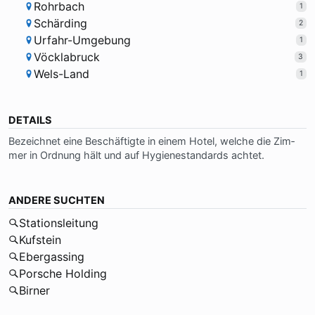
Rohrbach
1
Schärding
2
Urfahr-Umgebung
1
Vöcklabruck
3
Wels-Land
1
DETAILS
Be­zeich­net ei­ne Be­schäf­tig­te in ei­nem Ho­tel, wel­che die Zim­
mer in Ord­nung hält und auf Hy­gie­ne­stan­dards ach­tet.
ANDERE SUCHTEN
Stationsleitung
Kufstein
Ebergassing
Porsche Holding
Birner