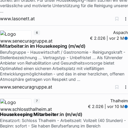
Sonett am Graben. Für unser Housekeeping-Team suchen wir eine
verlässliche und motivierte Unterstützung für die Reinigung unserer
…
www.lasonett.at
Aspach
6
€ 2.026 | vor 2 M
Mitarbeiter:in im Housekeeping (m/w/d)
Berufsgruppe - Hauswirtschaft / Gastronomie - Reinigungskraft -
Stellenbezeichnung … Vertragstyp - Unbefristet … Als führender
Anbieter von Rehabilitation und Gesundheitsvorsorge bietet
OptimaMed einen sicheren Arbeitsplatz mit vielfältigen
Entwicklungsmöglichkeiten - und das in einer herzlichen, offenen
Atmosphäre getragen von Respekt und …
www.senecuragruppe.at
Thalheim
7
€ 2.026 | vor 10 M
Housekeeping Mitarbeiter
:in (m/w/d)
Einsatzort: Schloss Thalheim - Arbeitszeit: Vollzeit (40 Stunden) -
Beginn: sofort - Sie haben Berufserfarung im Bereich