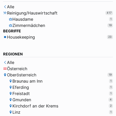
Alle
Reinigung/Hauswirtschaft
417
Hausdame
1
Zimmermädchen
19
BEGRIFFE
Housekeeping
23
REGIONEN
Alle
Österreich
Oberösterreich
19
Braunau am Inn
1
Eferding
1
Freistadt
1
Gmunden
4
Kirchdorf an der Krems
2
Linz
1