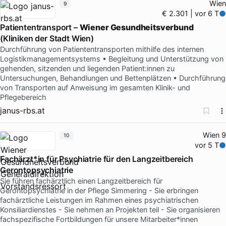
Wien
9
€ 2.301 | vor 6 T
Patiententransport –
Wiener Gesundheitsverbund
(Kliniken der Stadt Wien)
Durchführung von Patiententransporten mithilfe des internen
Logistikmanagementsystems • Begleitung und Unterstützung von
gehenden, sitzenden und liegenden Patient:innen zu
Untersuchungen, Behandlungen und Bettenplätzen • Durchführung
von Transporten auf Anweisung im gesamten Klinik- und
Pflegebereich
janus-rbs.at
Wien 9
10
vor 5 T
Fachärzt*in für Psychiatrie für den Langzeitbereich
Gerontopsychiatrie
Sie führen fachärztlich einen Langzeitbereich für
Gerontopsychiatrie in der Pflege Simmering - Sie erbringen
fachärztliche Leistungen im Rahmen eines psychiatrischen
Konsiliardienstes - Sie nehmen an Projekten teil - Sie organisieren
fachspezifische Fortbildungen für unsere Mitarbeiter*innen