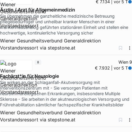
€ 7.134 | vor 5 T
Ärztin / Arzt für Allgemeinmedizin
Sie übernehmen die ganzheitliche medizinische Betreuung
pflegebedürftiger und unheilbar kranker Menschen in einer
krankenhausanalog geführten stationären Einheit und stellen eine
hochwertige, kontinuierliche Versorgung sicher
Wiener Gesundheitsverbund Generaldirektion
Vorstandsressort
via
stepstone.at
Wien 9
8
€ 7.932 | vor 5 T
Fachärzt*in für Neurologie
Sie wirken an der Schlaganfall-Akutversorgung mit
Interventionszentrum mit - Sie versorgen Patienten mit
neuroimmunologischen Erkrankungen, insbesondere Multiple
Sklerose - Sie arbeiten in der akutneurologischen Versorgung und
Frührehabilitation sämtlicher fachspezifischer Krankheitsbilder
Wiener Gesundheitsverbund Generaldirektion
Vorstandsressort
via
stepstone.at