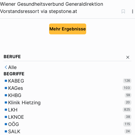
Wiener Gesundheitsverbund Generaldirektion
Vorstandsressort
via
stepstone.at
Mehr Ergebnisse
BERUFE
Alle
BEGRIFFE
KABEG
126
KAGes
103
KHBG
59
Klinik Hietzing
20
LKH
825
LKNOE
38
OÖG
115
SALK
24