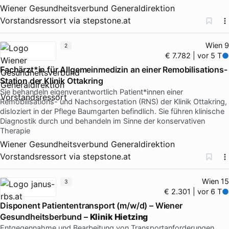
Wiener Gesundheitsverbund Generaldirektion
Vorstandsressort
via
stepstone.at
Wien 9
2
€ 7.782 | vor 5 T
Fachärzt*in für Allgemeinmedizin an einer Remobilisations-
Station der Klinik Ottakring
Sie behandeln eigenverantwortlich Patient*innen einer
Remobilisations- und Nachsorgestation (RNS) der Klinik Ottakring,
disloziert in der Pflege Baumgarten befindlich. Sie führen klinische
Diagnostik durch und behandeln im Sinne der konservativen
Therapie
Wiener Gesundheitsverbund Generaldirektion
Vorstandsressort
via
stepstone.at
Wien 15
3
€ 2.301 | vor 6 T
Disponent Patiententransport (m/w/d) – Wiener
Gesundheitsberbund –
Klinik Hietzing
Entgegennahme und Bearbeitung von Transportanforderungen