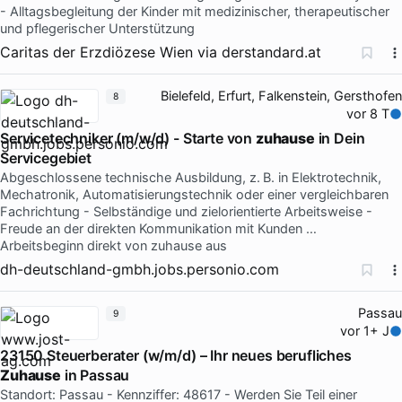
- Alltagsbegleitung der Kinder mit medizinischer, therapeutischer
und pflegerischer Unterstützung
Caritas der Erzdiözese Wien
via
derstandard.at
Bielefeld, Erfurt, Falkenstein, Gersthofen
8
vor 8 T
Servicetechniker (m/w/d) - Starte von
zuhause
in Dein
Servicegebiet
Abgeschlossene technische Ausbildung, z. B. in Elektrotechnik,
Mechatronik, Automatisierungstechnik oder einer vergleichbaren
Fachrichtung - Selbständige und zielorientierte Arbeitsweise -
Freude an der direkten Kommunikation mit Kunden …
Arbeitsbeginn direkt von zuhause aus
dh-deutschland-gmbh.jobs.personio.com
Passau
9
vor 1+ J
23150 Steuerberater (w/m/d) – Ihr neues berufliches
Zuhause
in Passau
Standort: Passau - Kennziffer: 48617 - Werden Sie Teil einer