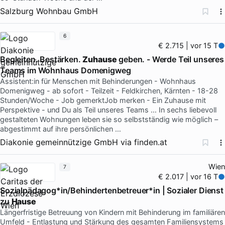
Salzburg Wohnbau GmbH
6
€ 2.715 | vor 15 T
Begleiten. Bestärken.
Zuhause
geben. - Werde Teil unseres
Teams im Wohnhaus Domenigweg
Assistent:in für Menschen mit Behinderungen - Wohnhaus
Domenigweg - ab sofort - Teilzeit - Feldkirchen, Kärnten - 18-28
Stunden/Woche - Job gemerktJob merken - Ein Zuhause mit
Perspektive - und Du als Teil unseres Teams … In sechs liebevoll
gestalteten Wohnungen leben sie so selbstständig wie möglich –
abgestimmt auf ihre persönlichen …
Diakonie gemeinnützige GmbH
via
finden.at
Wien
7
€ 2.017 | vor 16 T
Sozialpädagog*in/Behindertenbetreuer*in | Sozialer Dienst
zu
Hause
Längerfristige Betreuung von Kindern mit Behinderung im familiären
Umfeld - Entlastung und Stärkung des gesamten Familiensystems