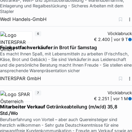
Getränke-, Wein- und Spirituosenabteilung - Warenübernahme,
Einlagerung und Regalbestückung - Sicheres Arbeiten mit dem
Stapler
Wedl Handels-GmbH
Vöcklabruck
6
€ 2.400 | vor 9 T
Feinkostfachverkäufer
:in Brot für Samstag
Es macht Ihnen Spaß, mit Lebensmitteln zu arbeiten (Frischfisch,
Käse, Brot und Gebäck) - Sie sind Verkäufer:in aus Leidenschaft
und die persönliche Beratung macht Ihnen Freude - Sie stellen eine
ansprechende Warenpräsentation sicher
INTERSPAR GmbH
Vöcklabruck
7
€ 2.251 | vor 1 M
Mitarbeiter Verkauf
Getränkeabteilung (m/w/d) 35,8
Std./Wo
Berufserfahrung von Vorteil – aber auch Quereinsteiger sind
herzlich willkommen - Sehr gute Deutschkenntnisse für eine
einwandfreie Kundenkommunikation - Freude am Verkauf sowie an