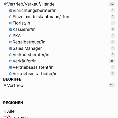
Vertrieb/Verkauf/Handel
42
Einrichtungsberater/in
1
Einzelhandelskaufmann/-frau
2
Florist/in
1
Kassierer/in
2
PKA
1
Regalbetreuer/in
4
Sales Manager
1
Verkaufsberater/in
2
Verkäufer/in
26
Vertriebsassistent/in
1
Vertriebsmitarbeiter/in
3
BEGRIFFE
Vertrieb
23
REGIONEN
Alle
Österreich