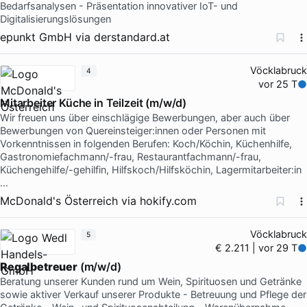
Bedarfsanalysen - Präsentation innovativer IoT- und
Digitalisierungslösungen
epunkt GmbH
via
derstandard.at
Vöcklabruck
4
vor 25 T
Mitarbeiter Küche in Teilzeit (m/w/d)
Wir freuen uns über einschlägige Bewerbungen, aber auch über
Bewerbungen von Quereinsteiger:innen oder Personen mit
Vorkenntnissen in folgenden Berufen: Koch/Köchin, Küchenhilfe,
Gastronomiefachmann/-frau, Restaurantfachmann/-frau,
Küchengehilfe/-gehilfin, Hilfskoch/Hilfsköchin, Lagermitarbeiter:in
…
McDonald's Österreich
via
hokify.com
Vöcklabruck
5
€ 2.211 | vor 29 T
Regalbetreuer
(m/w/d)
Beratung unserer Kunden rund um Wein, Spirituosen und Getränke
sowie aktiver Verkauf unserer Produkte - Betreuung und Pflege der