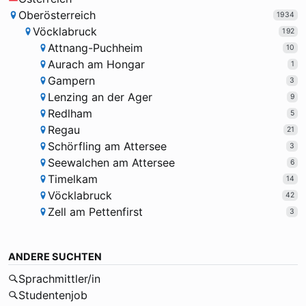
Oberösterreich
1934
Vöcklabruck
192
Attnang-Puchheim
10
Aurach am Hongar
1
Gampern
3
Lenzing an der Ager
9
Redlham
5
Regau
21
Schörfling am Attersee
3
Seewalchen am Attersee
6
Timelkam
14
Vöcklabruck
42
Zell am Pettenfirst
3
ANDERE SUCHTEN
Sprachmittler/in
Studentenjob