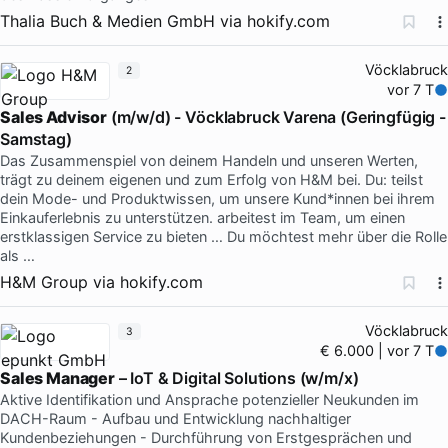
Thalia Buch & Medien GmbH
via
hokify.com
Vöcklabruck
2
vor 7 T
Sales Advisor
(m/w/d) - Vöcklabruck Varena (Geringfügig -
Samstag)
Das Zusammenspiel von deinem Handeln und unseren Werten,
trägt zu deinem eigenen und zum Erfolg von H&M bei. Du: teilst
dein Mode- und Produktwissen, um unsere Kund*innen bei ihrem
Einkauferlebnis zu unterstützen. arbeitest im Team, um einen
erstklassigen Service zu bieten … Du möchtest mehr über die Rolle
als …
H&M Group
via
hokify.com
Vöcklabruck
3
€ 6.000 | vor 7 T
Sales Manager
– IoT & Digital Solutions (w/m/x)
Aktive Identifikation und Ansprache potenzieller Neukunden im
DACH-Raum - Aufbau und Entwicklung nachhaltiger
Kundenbeziehungen - Durchführung von Erstgesprächen und