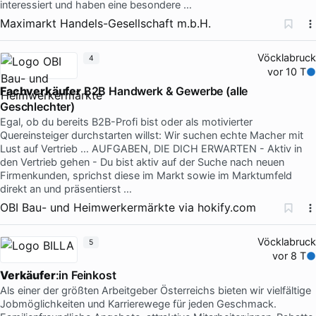
interessiert und haben eine besondere …
Maximarkt Handels-Gesellschaft m.b.H.
Vöcklabruck
4
vor 10 T
Fachverkäufer
B2B Handwerk & Gewerbe (alle
Geschlechter)
Egal, ob du bereits B2B-Profi bist oder als motivierter
Quereinsteiger durchstarten willst: Wir suchen echte Macher mit
Lust auf Vertrieb … AUFGABEN, DIE DICH ERWARTEN - Aktiv in
den Vertrieb gehen - Du bist aktiv auf der Suche nach neuen
Firmenkunden, sprichst diese im Markt sowie im Marktumfeld
direkt an und präsentierst …
OBI Bau- und Heimwerkermärkte
via
hokify.com
Vöcklabruck
5
vor 8 T
Verkäufer
:in Feinkost
Als einer der größten Arbeitgeber Österreichs bieten wir vielfältige
Jobmöglichkeiten und Karrierewege für jeden Geschmack.