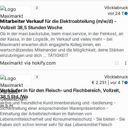
Vöcklabruck
2
vor 24 T
Mitarbeiter Verkauf
für die Elektroabteilung (m/w/d) -
Vollzeit 38,5 Stunden Woche
Ob in der maxi.backstube, beim maxi.service, in der Feinkost, an
der Kassa, in der Logistik, im Verkauf und vieles mehr – bei
Maximarkt erwarten dich engagierte Kolleg:innen, ein
wertschätzendes Miteinander und die Möglichkeit, deine Stärken
einzubringen und dich … TÄTIGKEIT
Maximarkt
via
hokify.com
Vöcklabruck
3
€ 2.251 | vor 4 T
Verkäufer
:in für den Fleisch- und Fischbereich, Vollzeit,
38,5 Std./Wo
aktive und freundliche Kund:innenberatung und -bedienung -
Sicherstellung einer ansprechenden Warenpräsentation -
Einhaltung der Arbeitstechniken im Rahmen von
Lebensmittelsicherheit und Konsumentenschutz - Sie bieten - Sie
haben sich schon immer sehr für das Lebensmittel Fleisch