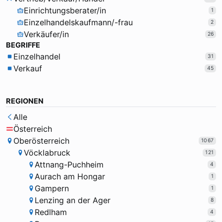
Einrichtungsberater/in
1
Einzelhandelskaufmann/-frau
2
Verkäufer/in
26
BEGRIFFE
Einzelhandel
31
Verkauf
45
REGIONEN
Alle
Österreich
Oberösterreich
1067
Vöcklabruck
121
Attnang-Puchheim
4
Aurach am Hongar
1
Gampern
1
Lenzing an der Ager
8
Redlham
4