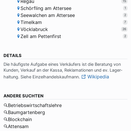
Regau
15
Schörfling am Attersee
1
Seewalchen am Attersee
2
Timelkam
7
Vöcklabruck
26
Zell am Pettenfirst
2
DETAILS
Die häu­fig­ste Auf­ga­be ei­nes Ver­käu­fers ist die Be­ra­tung von
Kun­den, Ver­kauf an der Kas­sa, Re­kla­ma­tio­nen und ev. La­ger­
Wikipedia
hal­tung. Sie­he Ein­zel­han­dels­kauf­mann.
ANDERE SUCHTEN
Betriebswirtschaftslehre
Baumgartenberg
Blockchain
Attensam