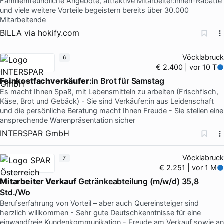
Familienfreundliche Angebote, attraktive Mitarbeiter:innen-Rabatte
und viele weitere Vorteile begeistern bereits über 30.000
Mitarbeitende
BILLA
via
hokify.com
Vöcklabruck
6
€ 2.400 | vor 10 T
Feinkostfachverkäufer
:in Brot für Samstag
Es macht Ihnen Spaß, mit Lebensmitteln zu arbeiten (Frischfisch,
Käse, Brot und Gebäck) - Sie sind Verkäufer:in aus Leidenschaft
und die persönliche Beratung macht Ihnen Freude - Sie stellen eine
ansprechende Warenpräsentation sicher
INTERSPAR GmbH
Vöcklabruck
7
€ 2.251 | vor 1 M
Mitarbeiter Verkauf
Getränkeabteilung (m/w/d) 35,8
Std./Wo
Berufserfahrung von Vorteil – aber auch Quereinsteiger sind
herzlich willkommen - Sehr gute Deutschkenntnisse für eine
einwandfreie Kundenkommunikation - Freude am Verkauf sowie an