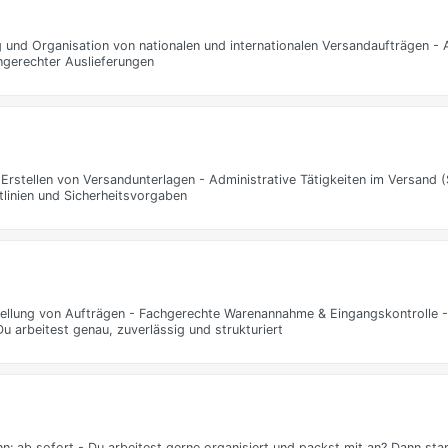
 und Organisation von nationalen und internationalen Versandaufträgen -
ingerechter Auslieferungen
tellen von Versandunterlagen - Administrative Tätigkeiten im Versand (
tlinien und Sicherheitsvorgaben
llung von Aufträgen - Fachgerechte Warenannahme & Eingangskontrolle -
u arbeitest genau, zuverlässig und strukturiert
: ab sofort - Du arbeitest gerne organisiert und packst mit an? Dann start