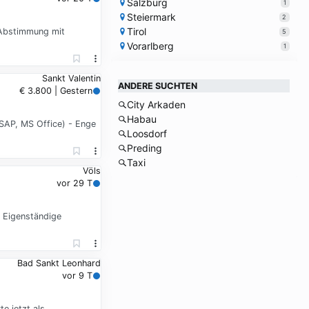
Salzburg
1
Steiermark
2
Tirol
 Abstimmung mit
5
Vorarlberg
1
Sankt Valentin
ANDERE SUCHTEN
€ 3.800 | Gestern
City Arkaden
Habau
SAP, MS Office) - Enge
Loosdorf
Preding
Taxi
Völs
vor 29 T
 Eigenständige
Bad Sankt Leonhard
vor 9 T
e jetzt als