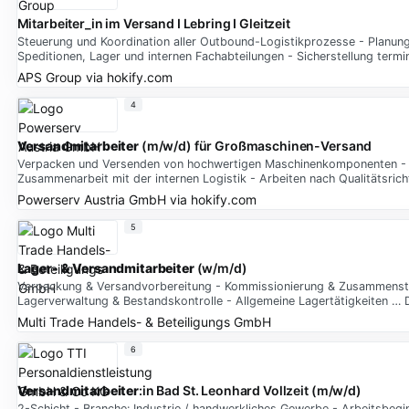
Mitarbeiter_in im Versand I Lebring I Gleitzeit
Steuerung und Koordination aller Outbound-Logistikprozesse - Planung
Speditionen, Lager und internen Fachabteilungen - Sicherstellung term
APS Group
via
hokify.com
4
Versandmitarbeiter
(m/w/d) für Großmaschinen-Versand
Verpacken und Versenden von hochwertigen Maschinenkomponenten - Ers
Zusammenarbeit mit der internen Logistik - Arbeiten nach Qualitätsrich
Powerserv Austria GmbH
via
hokify.com
5
Lager- & Versandmitarbeiter
(w/m/d)
Verpackung & Versandvorbereitung - Kommissionierung & Zusammenste
Lagerverwaltung & Bestandskontrolle - Allgemeine Lagertätigkeiten … D
Multi Trade Handels- & Beteiligungs GmbH
6
Versandmitarbeiter
:in Bad St. Leonhard Vollzeit (m/w/d)
2-Schicht - Branche: Industrie / handwerkliches Gewerbe - Arbeitsbeginn