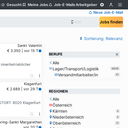
e
Gesucht
Meine Jobs
Job-E-Mails
Arbeitgeber
Neue Job-E-Mail
Jobs finden
Sortierung:
Relevanz
Sankt Valentin
€ 3.350 | vor 15 T
BERUFE
Alle
nnerbetrieblicher
Lager/Transport/Logistik
6849
Versandmitarbeiter/in
41
Klagenfurt
€ 2.689 | vor 29 T
REGIONEN
Alle
ENSTORT: 9020 Klagenfurt
Österreich
Kärnten
4
Niederösterreich
5
bring-Sankt Margarethen
Oberösterreich
17
vor 20 T