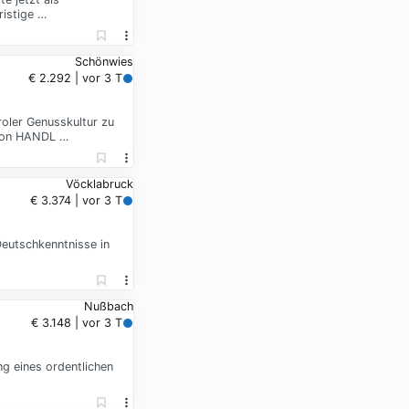
ristige …
Schönwies
€ 2.292 | vor 3 T
roler Genusskultur zu
t von HANDL …
Vöcklabruck
€ 3.374 | vor 3 T
Deutschkenntnisse in
Nußbach
€ 3.148 | vor 3 T
g eines ordentlichen