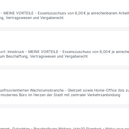
ruck - MEINE VORTEILE - Essenszuschuss von 6,00 € je anrechenbarem Arbe
ung, Vertragswesen und Vergaberecht
nstort: Innsbruck - MEINE VORTEILE - Essenszuschuss von 6,00 € je anrec
nd um Beschaffung, Vertragswesen und Vergaberecht
kunftsorientierten Wachstumsbranche - Gleitzeit sowie Home-Office (bis z
 modernes Büro im Herzen der Stadt mit zentraler Verkehrsanbindung
ment, Gutachten - Beschreibung Weitere Jobs10 Standort - Make your wa