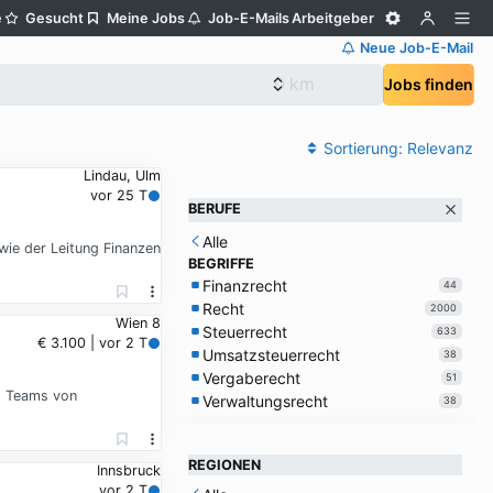
e
Gesucht
Meine Jobs
Job-E-Mails
Arbeitgeber
Neue Job-E-Mail
Jobs finden
Sortierung:
Relevanz
Lindau, Ulm
vor 25 T
BERUFE
Alle
ie der Leitung Finanzen
BEGRIFFE
Finanzrecht
44
Recht
2000
Wien 8
Steuerrecht
633
€ 3.100 | vor 2 T
Umsatzsteuerrecht
38
Vergaberecht
51
es Teams von
Verwaltungsrecht
38
REGIONEN
Innsbruck
vor 2 T