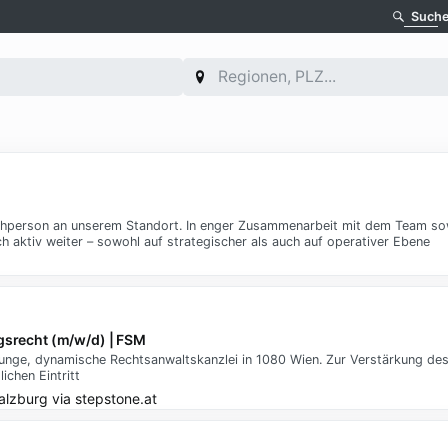
Such
echperson an unserem Standort. In enger Zusammenarbeit mit dem Team sow
 aktiv weiter – sowohl auf strategischer als auch auf operativer Ebene
agsrecht (m/w/d) | FSM
ne junge, dynamische Rechtsanwaltskanzlei in 1080 Wien. Zur Verstärkung d
ichen Eintritt
alzburg
via
stepstone.at