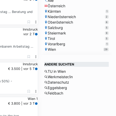
Alle
Österreich
Kärnten
1
itstag … Beratung und
Niederösterreich
2
Oberösterreich
6
Salzburg
5
Innsbruck
Steiermark
9
vor 2 T
Tirol
5
Vorarlberg
1
henbarem Arbeitstag …
Wien
29
Innsbruck
ANDERE SUCHTEN
€ 3.500 | vor 5 T
TU in Wien
Werkmeister/in
u 50%) -
Datenschutz
Eggelsberg
Feldbach
Wien 1
€ 3.800 | vor 3 T
y to the top …