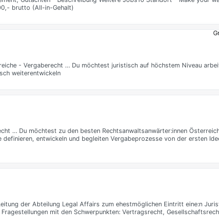
0,- brutto (All-in-Gehalt)
Gr
reiche - Vergaberecht … Du möchtest juristisch auf höchstem Niveau arbei
sch weiterentwickeln
recht … Du möchtest zu den besten Rechtsanwaltsanwärter:innen Österreich
 definieren, entwickeln und begleiten Vergabeprozesse von der ersten Ide
eitung der Abteilung Legal Affairs zum ehestmöglichen Eintritt eine:n Jurist
en Fragestellungen mit den Schwerpunkten: Vertragsrecht, Gesellschaftsrec