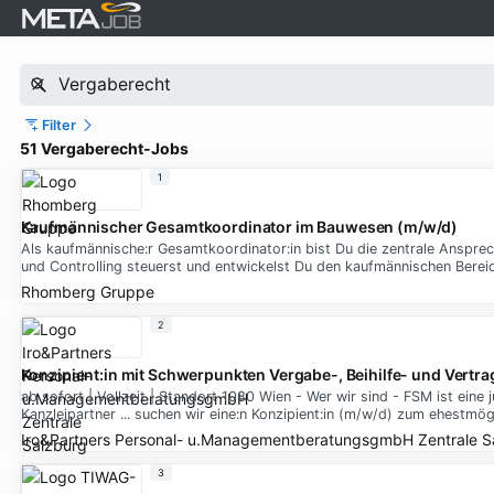
Filter
51 Vergaberecht-Jobs
1
Kaufmännischer Gesamtkoordinator im Bauwesen (m/w/d)
Als kaufmännische:r Gesamtkoordinator:in bist Du die zentrale Anspr
und Controlling steuerst und entwickelst Du den kaufmännischen Bereich
Rhomberg Gruppe
2
Konzipient:in mit Schwerpunkten Vergabe-, Beihilfe- und Vertr
ab sofort | Vollzeit | Standort 1080 Wien - Wer wir sind - FSM ist ei
Kanzleipartner ... suchen wir eine:n Konzipient:in (m/w/d) zum ehestmögl
Iro&Partners Personal- u.ManagementberatungsgmbH Zentrale S
3