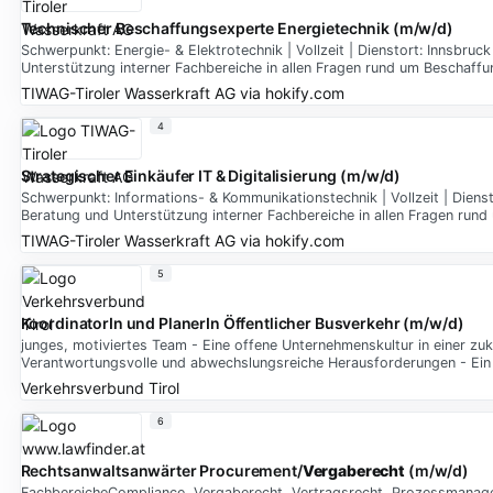
Technischer Beschaffungsexperte Energietechnik (m/w/d)
Schwerpunkt: Energie- & Elektrotechnik | Vollzeit | Dienstort: Innsb
Unterstützung interner Fachbereiche in allen Fragen rund um Beschaff
TIWAG-Tiroler Wasserkraft AG
via
hokify.com
4
Strategischer Einkäufer IT & Digitalisierung (m/w/d)
Schwerpunkt: Informations- & Kommunikationstechnik | Vollzeit | Die
Beratung und Unterstützung interner Fachbereiche in allen Fragen ru
TIWAG-Tiroler Wasserkraft AG
via
hokify.com
5
KoordinatorIn und PlanerIn Öffentlicher Busverkehr (m/w/d)
junges, motiviertes Team - Eine offene Unternehmenskultur in einer zu
Verantwortungsvolle und abwechslungsreiche Herausforderungen - Ein
Verkehrsverbund Tirol
6
Rechtsanwaltsanwärter Procurement/
Vergaberecht
(m/w/d)
FachbereicheCompliance, Vergaberecht, Vertragsrecht, Prozessmanage