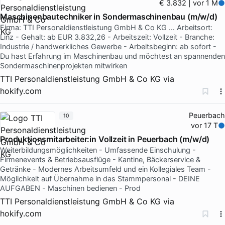
€ 3.832 | vor 1 M
Maschinenbautechniker in Sondermaschinenbau (m/w/d)
Firma: TTI Personaldienstleistung GmbH & Co KG … Arbeitsort:
Linz - Gehalt: ab EUR 3.832,26 - Arbeitszeit: Vollzeit - Branche:
Industrie / handwerkliches Gewerbe - Arbeitsbeginn: ab sofort -
Du hast Erfahrung im Maschinenbau und möchtest an spannenden
Sondermaschinenprojekten mitwirken
TTI Personaldienstleistung GmbH & Co KG
via
hokify.com
Peuerbach
10
vor 17 T
Produktionsmitarbeiter:in Vollzeit in Peuerbach (m/w/d)
Weiterbildungsmöglichkeiten - Umfassende Einschulung -
Firmenevents & Betriebsausflüge - Kantine, Bäckerservice &
Getränke - Modernes Arbeitsumfeld und ein Kollegiales Team -
Möglichkeit auf Übernahme in das Stammpersonal - DEINE
AUFGABEN - Maschinen bedienen - Prod
TTI Personaldienstleistung GmbH & Co KG
via
hokify.com