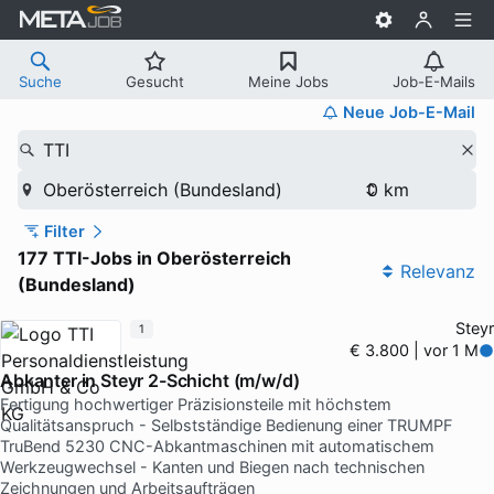
Suche
Gesucht
Meine Jobs
Job-E-Mails
Neue Job-E-Mail
TTI
Oberösterreich (Bundesland)
Filter
177 TTI-Jobs in Oberösterreich
Relevanz
(Bundesland)
Steyr
1
€ 3.800 | vor 1 M
Abkanter in Steyr 2-Schicht (m/w/d)
Fertigung hochwertiger Präzisionsteile mit höchstem
Qualitätsanspruch - Selbstständige Bedienung einer TRUMPF
TruBend 5230 CNC-Abkantmaschinen mit automatischem
Werkzeugwechsel - Kanten und Biegen nach technischen
Zeichnungen und Arbeitsaufträgen