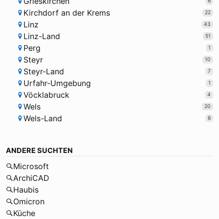
Grieskirchen
6
Kirchdorf an der Krems
22
Linz
43
Linz-Land
51
Perg
1
Steyr
10
Steyr-Land
7
Urfahr-Umgebung
1
Vöcklabruck
4
Wels
20
Wels-Land
6
ANDERE SUCHTEN
Microsoft
ArchiCAD
Haubis
Omicron
Küche