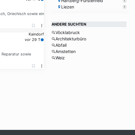
Hartberg-Fürstenfeld
1
Liezen
1
ch, Griechisch sowie ein
ANDERE SUCHTEN
Vöcklabruck
Kaindorf
Architekturbüro
vor 29 T
Abfall
Amstetten
, Reparatur sowie
Weiz