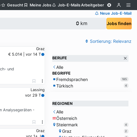
e
Gesucht
Meine Jobs
Job-E-Mails
Arbeitgeber
Neue Job-E-Mail
Jobs finden
Sortierung:
Relevanz
Graz
€ 5.014 | vor 14 T
BERUFE
Alle
ach- und
BEGRIFFE
Fremdsprachen
185
Türkisch
4
Lassing
vor 29 T
REGIONEN
n Analysegeräten -
Alle
Österreich
Steiermark
4
Graz
Graz
2
vor 1+ J