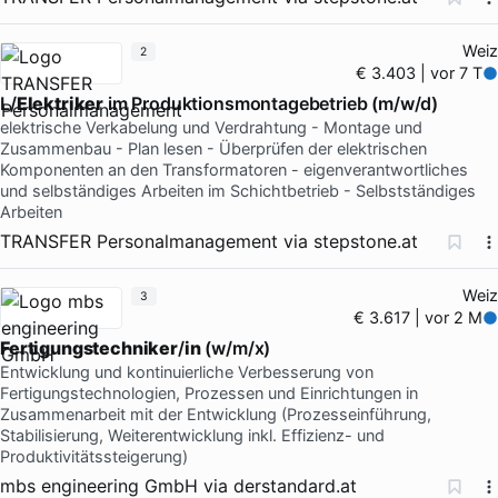
Weiz
2
€ 3.403 | vor 7 T
L/
Elektriker
im Produktionsmontagebetrieb (m/w/d)
elektrische Verkabelung und Verdrahtung - Montage und
Zusammenbau - Plan lesen - Überprüfen der elektrischen
Komponenten an den Transformatoren - eigenverantwortliches
und selbständiges Arbeiten im Schichtbetrieb - Selbstständiges
Arbeiten
TRANSFER Personalmanagement
via
stepstone.at
Weiz
3
€ 3.617 | vor 2 M
Fertigungstechniker
/
in
(w/m/x)
Entwicklung und kontinuierliche Verbesserung von
Fertigungstechnologien, Prozessen und Einrichtungen in
Zusammenarbeit mit der Entwicklung (Prozesseinführung,
Stabilisierung, Weiterentwicklung inkl. Effizienz- und
Produktivitätssteigerung)
mbs engineering GmbH
via
derstandard.at