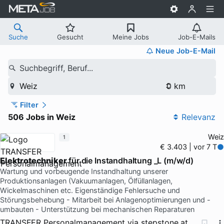
Suche
Gesucht
Meine Jobs
Job-E-Mails
Neue Job-E-Mail
Suchbegriff, Beruf...
Weiz
Filter
506 Jobs in Weiz
Relevanz
Weiz
1
€ 3.403 | vor 7 T
Elektrotechniker
für die Instandhaltung _L (m/w/d)
Wartung und vorbeugende Instandhaltung unserer
Produktionsanlagen (Vakuumanlagen, Ölfüllanlagen,
Wickelmaschinen etc. Eigenständige Fehlersuche und
Störungsbehebung - Mitarbeit bei Anlagenoptimierungen und -
umbauten - Unterstützung bei mechanischen Reparaturen
TRANSFER Personalmanagement
via
stepstone.at