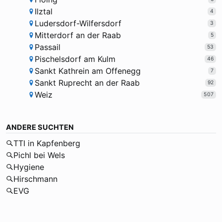
Ilztal
4
Ludersdorf-Wilfersdorf
3
Mitterdorf an der Raab
5
Passail
53
Pischelsdorf am Kulm
46
Sankt Kathrein am Offenegg
7
Sankt Ruprecht an der Raab
92
Weiz
507
ANDERE SUCHTEN
TTI in Kapfenberg
Pichl bei Wels
Hygiene
Hirschmann
EVG