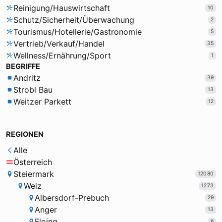
Reinigung/Hauswirtschaft
10
Schutz/Sicherheit/Überwachung
2
Tourismus/Hotellerie/Gastronomie
5
Vertrieb/Verkauf/Handel
35
Wellness/Ernährung/Sport
1
BEGRIFFE
Andritz
39
Strobl Bau
13
Weitzer Parkett
12
REGIONEN
Alle
Österreich
Steiermark
12080
Weiz
1273
Albersdorf-Prebuch
29
Anger
13
Floing
6