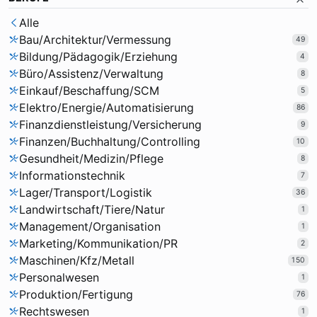
Alle
Bau/Architektur/Vermessung
49
Bildung/Pädagogik/Erziehung
4
Büro/Assistenz/Verwaltung
8
Einkauf/Beschaffung/SCM
5
Elektro/Energie/Automatisierung
86
Finanzdienstleistung/Versicherung
9
Finanzen/Buchhaltung/Controlling
10
Gesundheit/Medizin/Pflege
8
Informationstechnik
7
Lager/Transport/Logistik
36
Landwirtschaft/Tiere/Natur
1
Management/Organisation
1
Marketing/Kommunikation/PR
2
Maschinen/Kfz/Metall
150
Personalwesen
1
Produktion/Fertigung
76
Rechtswesen
1