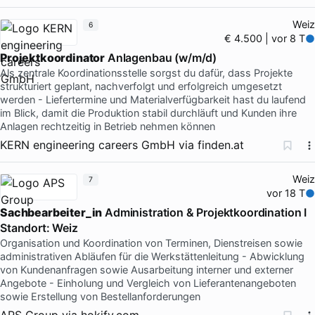
Weiz
6
€ 4.500 | vor 8 T
Projektkoordinator
Anlagenbau (w/m/d)
Als zentrale Koordinationsstelle sorgst du dafür, dass Projekte
strukturiert geplant, nachverfolgt und erfolgreich umgesetzt
werden - Liefertermine und Materialverfügbarkeit hast du laufend
im Blick, damit die Produktion stabil durchläuft und Kunden ihre
Anlagen rechtzeitig in Betrieb nehmen können
KERN engineering careers GmbH
via
finden.at
Weiz
7
vor 18 T
Sachbearbeiter_in
Administration & Projektkoordination I
Standort: Weiz
Organisation und Koordination von Terminen, Dienstreisen sowie
administrativen Abläufen für die Werkstättenleitung - Abwicklung
von Kundenanfragen sowie Ausarbeitung interner und externer
Angebote - Einholung und Vergleich von Lieferantenangeboten
sowie Erstellung von Bestellanforderungen
APS Group
via
hokify.com