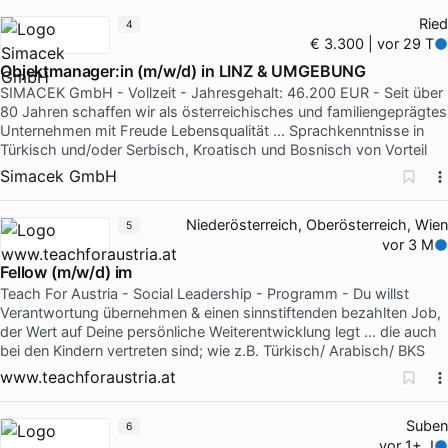
Ried
4
€ 3.300 | vor 29 T
Objektmanager:in (m/w/d) in LINZ & UMGEBUNG
SIMACEK GmbH - Vollzeit - Jahresgehalt: 46.200 EUR - Seit über
80 Jahren schaffen wir als österreichisches und familiengeprägtes
Unternehmen mit Freude Lebensqualität … Sprachkenntnisse in
Türkisch und/oder Serbisch, Kroatisch und Bosnisch von Vorteil
Simacek GmbH
Niederösterreich, Oberösterreich, Wien
5
vor 3 M
Fellow (m/w/d) im
Teach For Austria - Social Leadership - Programm - Du willst
Verantwortung übernehmen & einen sinnstiftenden bezahlten Job,
der Wert auf Deine persönliche Weiterentwicklung legt … die auch
bei den Kindern vertreten sind; wie z.B. Türkisch/ Arabisch/ BKS
www.teachforaustria.at
Suben
6
vor 1+ J