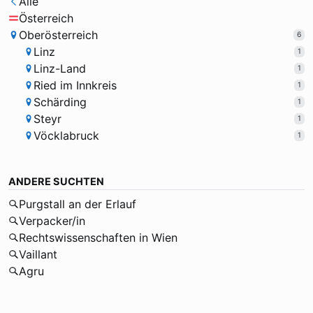
Alle
Österreich
Oberösterreich
6
Linz
1
Linz-Land
1
Ried im Innkreis
1
Schärding
1
Steyr
1
Vöcklabruck
1
ANDERE SUCHTEN
Purgstall an der Erlauf
Verpacker/in
Rechtswissenschaften in Wien
Vaillant
Agru