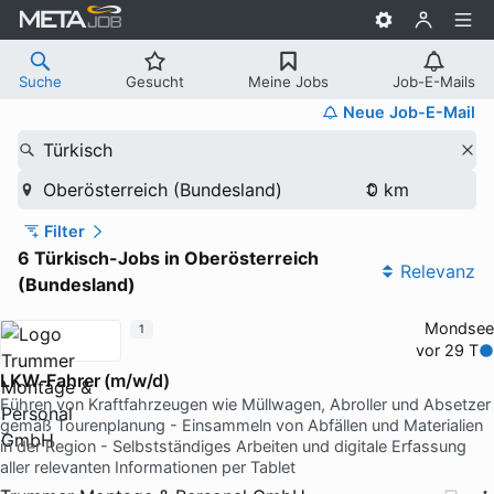
Suche
Gesucht
Meine Jobs
Job-E-Mails
Neue Job-E-Mail
Türkisch
Oberösterreich (Bundesland)
Filter
6 Türkisch-Jobs in Oberösterreich
Relevanz
(Bundesland)
Mondsee
1
vor 29 T
LKW-Fahrer (m/w/d)
Führen von Kraftfahrzeugen wie Müllwagen, Abroller und Absetzer
gemäß Tourenplanung - Einsammeln von Abfällen und Materialien
in der Region - Selbstständiges Arbeiten und digitale Erfassung
aller relevanten Informationen per Tablet