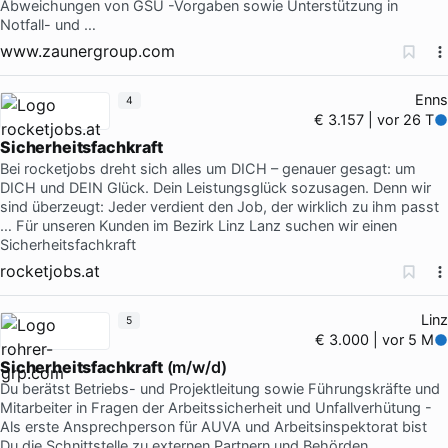
Abweichungen von GSU -Vorgaben sowie Unterstützung in
Notfall- und …
www.zaunergroup.com
Enns
4
€ 3.157 | vor 26 T
Sicherheitsfachkraft
Bei rocketjobs dreht sich alles um DICH – genauer gesagt: um
DICH und DEIN Glück. Dein Leistungsglück sozusagen. Denn wir
sind überzeugt: Jeder verdient den Job, der wirklich zu ihm passt
… Für unseren Kunden im Bezirk Linz Lanz suchen wir einen
Sicherheitsfachkraft
rocketjobs.at
Linz
5
€ 3.000 | vor 5 M
Sicherheitsfachkraft
(m/w/d)
Du berätst Betriebs- und Projektleitung sowie Führungskräfte und
Mitarbeiter in Fragen der Arbeitssicherheit und Unfallverhütung -
Als erste Ansprechperson für AUVA und Arbeitsinspektorat bist
Du die Schnittstelle zu externen Partnern und Behörden