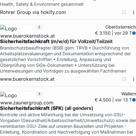
Health, Safety & Environment gesammelt
Rohrer Group
via
hokify.com
Oberösterreich
2
€ 3.150 | vor 29 T
Sicherheitsfachkraft
(m/w/d) für Vollzeit/Teilzeit
Brandschutzbeauftragter (BSB) gem. TRVB • Durchführung von
Arbeitsplatzevaluierungen und Dokumentation entsprechend der
gesetzlichen Vorschriften • Erstellung, Anpassung und
Überprüfung von SiGe-Dokumenten • Unterstützung bei
Unterweisungen und Vorträgen zu ausgewählten Fachthemen
www.buerokernstock.at
Wallern
3
€ 4.500 | vor 13 T
Sicherheitsfachkraft
(
SFK
) (all genders)
Kontrolle und aktive Mitwirkung bei der Umsetzung von GSU-
Vorgaben (Gesundheit/Arbeitssicherheit/Umweltschutz) sowie der
vereinbarten GSU-Ziele auf unseren Baustellen und Projekten -
Einleitung, Koordination und Nachverfolgung von Maßnahmen bei