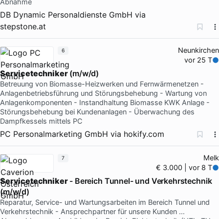
Abnahme
DB Dynamic Personaldienste GmbH
via
stepstone.at
Neunkirchen
6
vor 25 T
Servicetechniker
(m/w/d)
Betreuung von Biomasse-Heizwerken und Fernwärmenetzen -
Anlagenbetriebsführung und Störungsbehebung - Wartung von
Anlagenkomponenten - Instandhaltung Biomasse KWK Anlage -
Störungsbehebung bei Kundenanlagen - Überwachung des
Dampfkessels mittels PC
PC Personalmarketing GmbH
via
hokify.com
Melk
7
€ 3.000 | vor 8 T
Servicetechniker
- Bereich Tunnel- und Verkehrstechnik
(m/w/d)
Reparatur, Service- und Wartungsarbeiten im Bereich Tunnel und
Verkehrstechnik - Ansprechpartner für unsere Kunden …