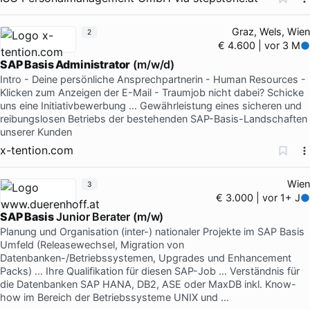
Graz, Wels, Wien
2
€ 4.600 | vor 3 M
SAP Basis Administrator
(m/w/d)
Intro - Deine persönliche Ansprechpartnerin - Human Resources -
Klicken zum Anzeigen der E-Mail - Traumjob nicht dabei? Schicke
uns eine Initiativbewerbung … Gewährleistung eines sicheren und
reibungslosen Betriebs der bestehenden SAP-Basis-Landschaften
unserer Kunden
x-tention.com
Wien
3
€ 3.000 | vor 1+ J
SAP Basis
Junior Berater (m/w)
Planung und Organisation (inter-) nationaler Projekte im SAP Basis
Umfeld (Releasewechsel, Migration von
Datenbanken-/Betriebssystemen, Upgrades und Enhancement
Packs) … Ihre Qualifikation für diesen SAP-Job … Verständnis für
die Datenbanken SAP HANA, DB2, ASE oder MaxDB inkl. Know-
how im Bereich der Betriebssysteme UNIX und …