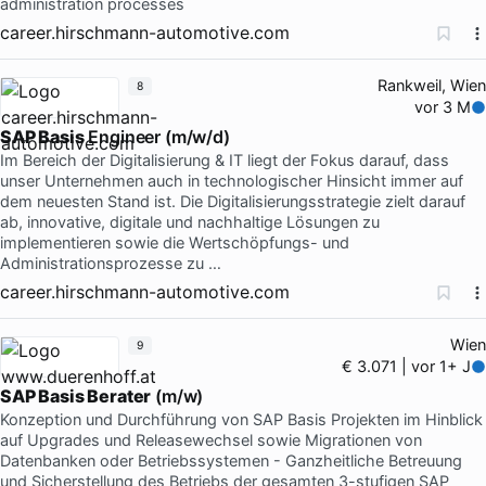
administration processes
career.hirschmann-automotive.com
Rankweil, Wien
8
vor 3 M
SAP Basis
Engineer (m/w/d)
Im Bereich der Digitalisierung & IT liegt der Fokus darauf, dass
unser Unternehmen auch in technologischer Hinsicht immer auf
dem neuesten Stand ist. Die Digitalisierungsstrategie zielt darauf
ab, innovative, digitale und nachhaltige Lösungen zu
implementieren sowie die Wertschöpfungs- und
Administrationsprozesse zu …
career.hirschmann-automotive.com
Wien
9
€ 3.071 | vor 1+ J
SAP Basis Berater
(m/w)
Konzeption und Durchführung von SAP Basis Projekten im Hinblick
auf Upgrades und Releasewechsel sowie Migrationen von
Datenbanken oder Betriebssystemen - Ganzheitliche Betreuung
und Sicherstellung des Betriebs der gesamten 3-stufigen SAP