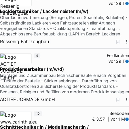
vor 29 T
Lackiertechniker
/ Lackiermeister (m/w)
Oberflächenvorbereitung (Reinigen, Prüfen, Spachteln, Schleifen) -
Selbstständiges Lackieren von Fahrzeugteilen aller Art nach
vorgegebenen Standards - Qualitätsprüfung - Teamführung …
Abgeschlossene Berufsausbildung (LAP) im Bereich Lackieren
Ressenig Fahrzeugbau
Feldkirchen
9
vor 29 T
Produktionsarbeiter
(m/w/d)
Montage und Zusammenbau technischer Bauteile nach Vorgaben
- Testen der Bauteile - Sticker anbringen - Durchführung von
Qualitätskontrollen zur Sicherstellung der Produktstandards -
Bedienen, Reinigen und Befüllen von modernen Produktionsanlagen
ACTIEF JOBMADE GmbH
Seeboden
10
€ 3.571 | vor 1 M
Schnitttechniker
:in /
Modellmacher
:in /