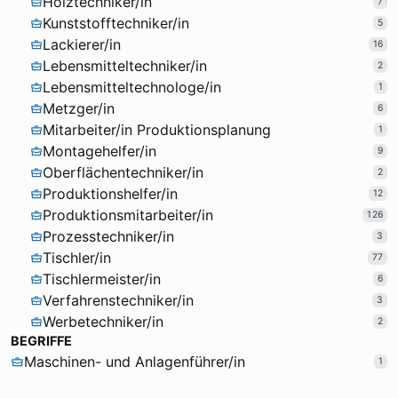
Holztechniker/in
7
Kunststofftechniker/in
5
Lackierer/in
16
Lebensmitteltechniker/in
2
Lebensmitteltechnologe/in
1
Metzger/in
6
Mitarbeiter/in Produktionsplanung
1
Montagehelfer/in
9
Oberflächentechniker/in
2
Produktionshelfer/in
12
Produktionsmitarbeiter/in
126
Prozesstechniker/in
3
Tischler/in
77
Tischlermeister/in
6
Verfahrenstechniker/in
3
Werbetechniker/in
2
BEGRIFFE
Maschinen- und Anlagenführer/in
1