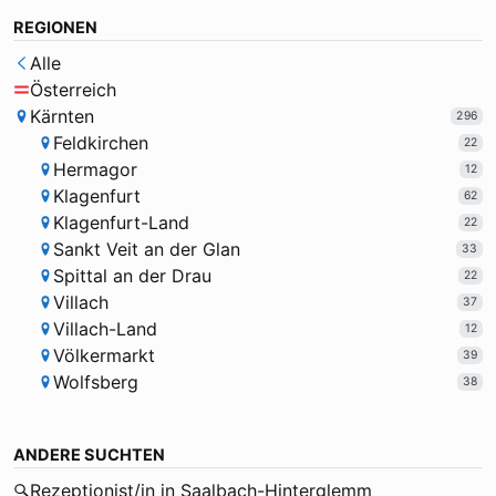
REGIONEN
Alle
Österreich
Kärnten
296
Feldkirchen
22
Hermagor
12
Klagenfurt
62
Klagenfurt-Land
22
Sankt Veit an der Glan
33
Spittal an der Drau
22
Villach
37
Villach-Land
12
Völkermarkt
39
Wolfsberg
38
ANDERE SUCHTEN
Rezeptionist/in in Saalbach-Hinterglemm