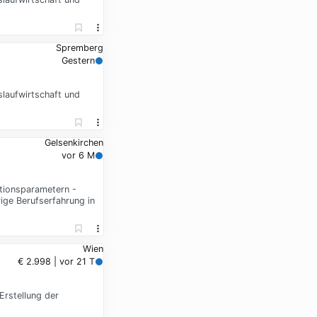
Spremberg
Gestern
slaufwirtschaft und
Gelsenkirchen
vor 6 M
tionsparametern -
ge Berufserfahrung in
Wien
€ 2.998 | vor 21 T
Erstellung der