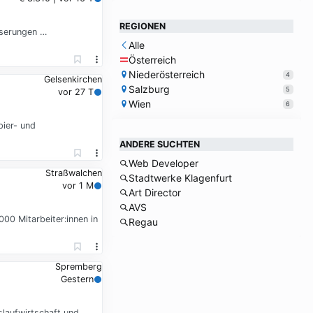
REGIONEN
sserungen …
Alle
Österreich
Niederösterreich
4
Gelsenkirchen
Salzburg
5
vor 27 T
Wien
6
pier- und
ANDERE SUCHTEN
Web Developer
Straßwalchen
Stadtwerke Klagenfurt
vor 1 M
Art Director
AVS
00 Mitarbeiter:innen in
Regau
Spremberg
Gestern
slaufwirtschaft und