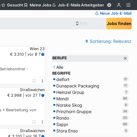
e
Gesucht
Meine Jobs
Job-E-Mails
Arbeitgeber
Neue Job-E-Mail
Jobs finden
Sortierung:
Relevanz
Wien 23
€ 3.310 | vor 8 T
BERUFE
Alle
etriebsmittel -
BEGRIFFE
delfort
17
Dunapack Packaging
17
Straßwalchen
Heinzel Group
7
€ 2.998 | vor 27 T
Mondi
89
Norske Skog
6
s • Bearbeitung von
Prinzhorn Gruppe
34
Rondo
25
Sappi
66
Stora Enso
Straßwalchen
5
€ 3.310 | vor 16 T