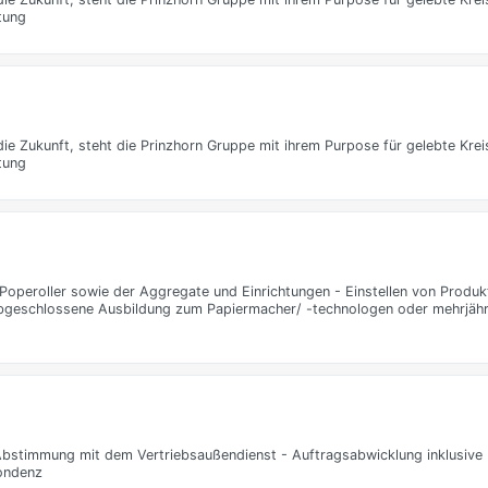
tung
die Zukunft, steht die Prinzhorn Gruppe mit ihrem Purpose für gelebte Krei
tung
operoller sowie der Aggregate und Einrichtungen - Einstellen von Produk
bgeschlossene Ausbildung zum Papiermacher/ -technologen oder mehrjähri
Abstimmung mit dem Vertriebsaußendienst - Auftragsabwicklung inklusive 
ondenz