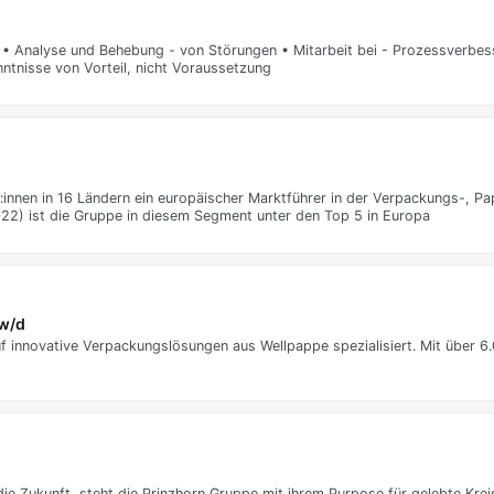
n • Analyse und Behebung - von Störungen • Mitarbeit bei - Prozessverbe
tnisse von Vorteil, nicht Voraussetzung
:innen in 16 Ländern ein europäischer Marktführer in der Verpackungs-, Pa
022) ist die Gruppe in diesem Segment unter den Top 5 in Europa
/w/d
f innovative Verpackungslösungen aus Wellpappe spezialisiert. Mit über 6.0
die Zukunft, steht die Prinzhorn Gruppe mit ihrem Purpose für gelebte Krei