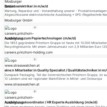
Betriebselektriker:in m/w/d
Wartung, Reparatur und - Instandhaltung unserer - Produktionsanlage
Abgeschlossene elektrotechnische Ausbildung • SPS-/Regeltechnik-Kenn
Mosburger GmbH
4
Ausbildung zum Papiertechnologen (m/w/d)
Die 1853 gegründete Prinzhorn Gruppe ist heute mit 10.000 Mitarbeiter
Recyclingindustrie. Mit einem Jahresumsatz von 2,9 Milliarden Euro (2
careers.prinzhorn-holding.com
5
eine:n Mitarbeiter:in Quality Specialist / Qualitätstechniker:in m
Dunapack Packaging, Teil der österreichischen Prinzhorn Gruppe, ist au
12 Ländern sind wir regionaler Marktführer in Mittel- und Osteuropa
www.strasswalchen.at
6
Ausbildungskoordinator / HR Experte Ausbildung (m/w/d)
Mit einem modernen Ansatz, langer Tradition und einem klaren Ziel für 