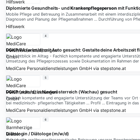
Diplomierte Gesundheits- und
Krankenpflegeperson
mit Funkti
Mobile Pflege und Betreuung in Zusammenarbeit mit einem interdiszipl
Diagnosen und Planung der Pflegemaßnahmen … Durchführung von Pfle
Hilfswerk
4
DGKP
/PA (w/m/d) mit Auto gesucht: Gestalte deine Arbeitszeit 
Ein Lichtblick im Alltag - Fachlich kompetente und engagierte Unterstüt
Umsetzung des Pflegeprozesses sowie Dokumentation im Rahmen der 
MediCare Personaldienstleistungen GmbH
via
stepstone.at
5
DGKP
(w/m/d) in Niederösterreich (Wachau) gesucht
Fachlich kompetente und engagierte Unterstützung der Teams vor Ort 
bei medizinisch- pflegerischen Tätigkeiten … Profil … Eintragung in da
MediCare Personaldienstleistungen GmbH
via
stepstone.at
6
Diätologin / Diätologe (m/w/d)
Individuelle ernährungstherapeutische Betreuung unserer Bewohnerinne