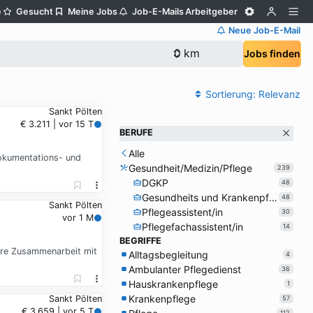
e
Gesucht
Meine Jobs
Job-E-Mails
Arbeitgeber
Neue Job-E-Mail
Jobs finden
Sortierung:
Relevanz
Sankt Pölten
€ 3.211 | vor 15 T
BERUFE
Alle
Dokumentations- und
Gesundheit/Medizin/Pflege
239
DGKP
48
Gesundheits und Krankenpfleger/in
48
Sankt Pölten
Pflegeassistent/in
30
vor 1 M
Pflegefachassistent/in
14
BEGRIFFE
äre Zusammenarbeit mit
Alltagsbegleitung
4
Ambulanter Pflegedienst
36
Hauskrankenpflege
1
Krankenpflege
Sankt Pölten
57
€ 3.659 | vor 5 T
112