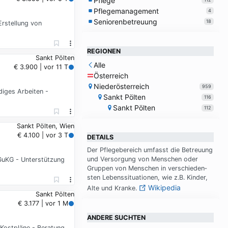
Pflege
Pflegemanagement
4
Seniorenbetreuung
18
Erstellung von
REGIONEN
Sankt Pölten
Alle
€ 3.900 | vor 11 T
Österreich
Niederösterreich
959
diges Arbeiten -
Sankt Pölten
116
Sankt Pölten
112
Sankt Pölten, Wien
€ 4.100 | vor 3 T
DETAILS
Der Pfle­ge­be­reich um­fasst die Be­treu­ung
und Ver­sor­gung von Men­schen oder
GuKG - Unterstützung
Grup­pen von Men­schen in ver­schie­den­
sten Le­bens­si­tua­tio­nen, wie z.B. Kin­der,
Wikipedia
Al­te und Kran­ke.
Sankt Pölten
€ 3.177 | vor 1 M
ANDERE SUCHTEN
 Kostpläne - Beratung