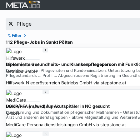
Filter
112 Pflege-Jobs in Sankt Pölten
1
Diplomierte Gesundheits- und
Krankenpflegeperson
mit Funkti
Durchführung von Pflegevisiten und Kundeneinsätzen, Unterstützung be
Pflegestandards … Profil … Abgeschlossene Registrierung im Gesundhe
Hilfswerk Niederösterreich Betriebs GmbH
via
stepstone.at
2
DGKP
/PFA (m/w/d) für Akutspitäler in NÖ gesucht
Durchführung und Dokumentation pflegerischer Maßnahmen - Unterstüt
Ärzt und anderen Berufsgruppen - aktive Mitgestaltung und Weiterentwi
MediCare Personaldienstleistungen GmbH
via
stepstone.at
3