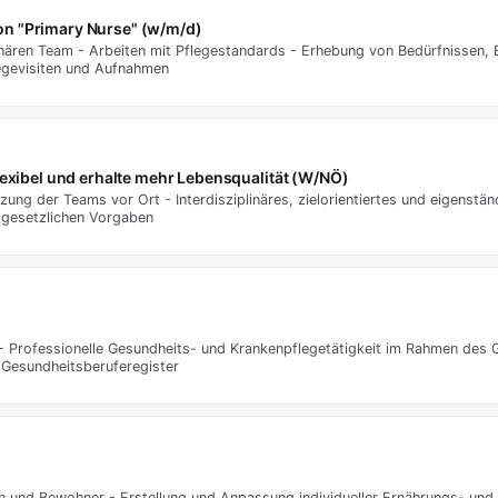
on "Primary Nurse" (w/m/d)
inären Team - Arbeiten mit Pflegestandards - Erhebung von Bedürfnissen, 
gevisiten und Aufnahmen
flexibel und erhalte mehr Lebensqualität (W/NÖ)
zung der Teams vor Ort - Interdisziplinäres, zielorientiertes und eigenstän
gesetzlichen Vorgaben
- Professionelle Gesundheits- und Krankenpflegetätigkeit im Rahmen des 
s Gesundheitsberuferegister
n und Bewohner - Erstellung und Anpassung individueller Ernährungs- und