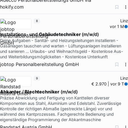
hokify.com
Linz
8
vor 1 M
Installations- und
Gebäudetechniker
(m/w/d)
Deine Aufgaben - Sanitär- und Heizungsleitungen installieren -
Gasanlagen tauschen und warten - Lüftungsanlagen installieren
und sanieren … Urlaubs- und Weihnachtsgeld - Kostenlose Aus-
und Weiterbildungsmöglickeiten - Kostenlose Unterkunft
jobtop Personalbereitstellung GmbH
Linz
9
€ 2.970 | vor 9 T
Abkanter
/
Blechtechniker
(m/w/d)
Präzise Abwicklung und Fertigung von Kantteilen diverser
Komponenten aus Stahl, Aluminium und Edelstahl. Zuverlässige
Kontrolle der richtigen Abmaße (gestreckte Länge) vor und
während des Kantprozesses. Fachgerechte Bedienung und
eigenständige Programmierung der Abkantmaschine
Randstad Austria GmbH