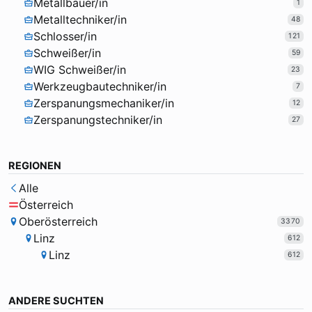
Metallbauer/in
1
Metalltechniker/in
48
Schlosser/in
121
Schweißer/in
59
WIG Schweißer/in
23
Werkzeugbautechniker/in
7
Zerspanungsmechaniker/in
12
Zerspanungstechniker/in
27
REGIONEN
Alle
Österreich
Oberösterreich
3370
Linz
612
Linz
612
ANDERE SUCHTEN