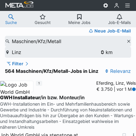
Suche
Gesucht
Meine Jobs
Job-E-Mails
Neue Job-E-Mail
Maschinen/Kfz/Metall
Linz
Filter
564 Maschinen/Kfz/Metall-Jobs in Linz
Relevanz
Eferding, Linz, Wels
1
€ 3.750 | vor 1 M
GWH Installateur
/in bzw. Monteur/in
GWH-Installationen im Ein- und Mehrfamilienhausbereich sowie
Gewerbe und Industrie - Durchführung von Neuinstallationen und
Umbauaufträgen bis hin zur Übergabe an den Kunden - Wartungs-
und Instandhaltungsarbeiten - Einsatzgebiet wahlweise im
näheren Umkreis
Job World GmbH
via
stepstone.at