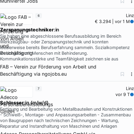
Mühlviertel Jobs
Linz
6
€ 3.294 | vor 1 M
Zerspanungstechniker
:in
Sie haben eine abgeschlossene Berufsausbildung im Bereich
Werkzeugbau- oder Zerspanungstechnik und konnten
idealerweise bereits Berufserfahrung sammeln. Sozialkompetenz
im Umgang mit Menschen mit Behinderung.
Kommunikationsstärke und Teamfähigkeit zeichnen sie aus
FAB – Verein zur Förderung von Arbeit und
Beschäftigung
via
ngojobs.eu
Linz
7
vor 9 T
Schlosser
:in (m/w/d)
Fertigung und Bearbeitung von Metallbauteilen und Konstruktionen
- Schweiß-, Montage- und Anpassungsarbeiten - Zusammenbau
von Baugruppen nach technischen Zeichnungen - Wartung,
Reparatur und Instandhaltung von Maschinen und Anlagen
Adecco Personalbereitstellungs GmbH
via