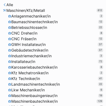
Alle
Maschinen/Kfz/Metall
612
Anlagenmechaniker/in
2
Baumaschinentechniker/in
12
Betriebsschlosser/in
22
CNC Dreher/in
8
CNC Fräser/in
12
GWH Installateur/in
37
Gebäudetechniker/in
37
Industriemechaniker/in
3
Installateur/in
72
Karosseriebautechniker/in
8
Kfz Mechatroniker/in
2
Kfz Techniker/in
41
Landmaschinentechniker/in
22
Lkw Mechaniker/in
6
Maschinenbauingenieur/in
19
Maschinenbautechniker/in
129