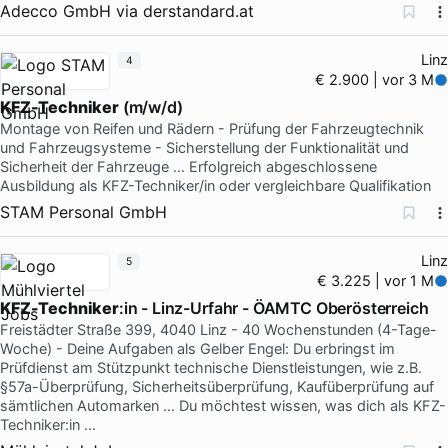
Adecco GmbH
via
derstandard.at
Linz
4
€ 2.900 | vor 3 M
KFZ-Techniker
(m/w/d)
Montage von Reifen und Rädern - Prüfung der Fahrzeugtechnik
und Fahrzeugsysteme - Sicherstellung der Funktionalität und
Sicherheit der Fahrzeuge … Erfolgreich abgeschlossene
Ausbildung als KFZ-Techniker/in oder vergleichbare Qualifikation
STAM Personal GmbH
Linz
5
€ 3.225 | vor 1 M
KFZ-Techniker
:in - Linz-Urfahr - ÖAMTC Oberösterreich
Freistädter Straße 399, 4040 Linz - 40 Wochenstunden (4-Tage-
Woche) - Deine Aufgaben als Gelber Engel: Du erbringst im
Prüfdienst am Stützpunkt technische Dienstleistungen, wie z.B.
§57a-Überprüfung, Sicherheitsüberprüfung, Kaufüberprüfung auf
sämtlichen Automarken … Du möchtest wissen, was dich als KFZ-
Techniker:in …