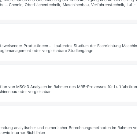
 … Chemie, Oberflächentechnik, Maschinenbau, Verfahrenstechnik, Luft-
nftsweisender Produktideen … Laufendes Studium der Fachrichtung Maschi
ologiemanagement oder vergleichbare Studiengänge
ation von MSG-3 Analysen im Rahmen des MRB-Prozesses für Luftfahrtko
hinenbau oder vergleichbar
wendung analytischer und numerischer Berechnungsmethoden im Rahmen v
wie interner Richtlinien