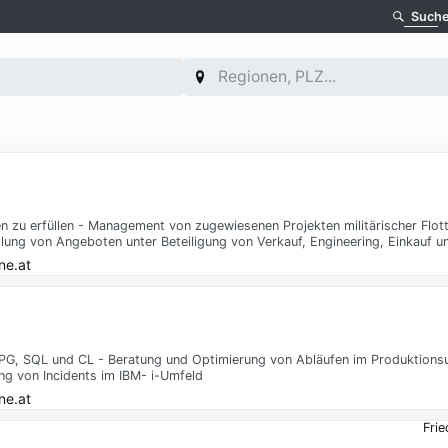
Such
zu erfüllen - Management von zugewiesenen Projekten militärischer Flot
ung von Angeboten unter Beteiligung von Verkauf, Engineering, Einkauf u
ne.at
RPG, SQL und CL - Beratung und Optimierung von Abläufen im Produktionsu
g von Incidents im IBM- i-Umfeld
ne.at
Frie