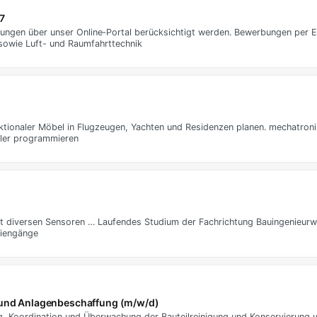
7
bungen über unser Online‑Portal berücksichtigt werden. Bewerbungen per 
sowie Luft- und Raumfahrttechnik
ktionaler Möbel in Flugzeugen, Yachten und Residenzen planen. mechatron
ller programmieren
t diversen Sensoren … Laufendes Studium der Fachrichtung Bauingenieurw
diengänge
g und Anlagenbeschaffung (m/w/d)
ng, Koordination und Überwachung der Bauteilreinigung und Konservierung 