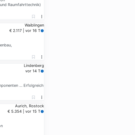
 und Raumfahrttechnik)
Waiblingen
€ 2.117 | vor 16 T
nenbau,
Lindenberg
vor 14 T
mponenten … Erfolgreich
Aurich, Rostock
€ 5.354 | vor 15 T
on