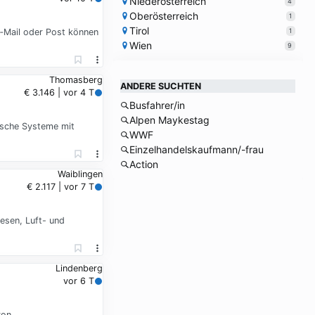
Niederösterreich
4
Oberösterreich
1
Tirol
1
E‑Mail oder Post können
Wien
9
Thomasberg
ANDERE SUCHTEN
€ 3.146 | vor 4 T
Busfahrer/in
Alpen Maykestag
ische Systeme mit
WWF
Einzelhandelskaufmann/-frau
Action
Waiblingen
€ 2.117 | vor 7 T
esen, Luft- und
Lindenberg
vor 6 T
von