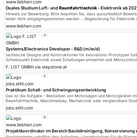
Duales Studium Luft- und
Raumfahrttechnik
- Elektronik ab 202
Hinweis zur Bewerbung: Bitte beachten Sie, dass ausschließlich Bewer
leider nicht entgegengenommen werden … Begeisterung für Elektronik 
www.liebherr.com
4
Systems/Electronics Developer - R&D (m/w/d)
technische Designs und Konstruktionen für Innovations-Prototypen fun
Schwerpunkt Elektronik sowie Schaltungen entwerfen und Mikrocontro
F. LIST GMBH
via
stepstone.at
5
Praktikum Schall- und Schwingungsentwicklung
Das ist die Aufgabe - Bestücken von Motorsägen und Motorgeräten mi
Raumfahrttechnik, Maschinenbau, Mechatronik oder vergleichbare Stu
jobs.stihl.com
6
Projektkoordinator im Bereich Bauteilreinigung, Konservierun
Faszinierendes schaffen: Ihre Aufgaben - Verantwortung für die Planu