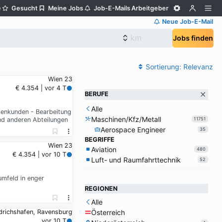
e
Gesucht
Meine Jobs
Job-E-Mails
Arbeitgeber
Neue Job-E-Mail
Jobs finden
Sortierung:
Relevanz
Wien 23
€ 4.354 | vor 4 T
BERUFE
Alle
tenkunden - Bearbeitung
Maschinen/Kfz/Metall
nd anderen Abteilungen
11751
Aerospace Engineer
35
BEGRIFFE
Wien 23
Aviation
480
€ 4.354 | vor 10 T
Luft- und Raumfahrttechnik
52
mfeld in enger
REGIONEN
Alle
Österreich
drichshafen, Ravensburg
vor 10 T