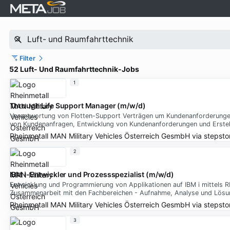
Filter
52 Luft- Und Raumfahrttechnik-Jobs
1
Through Life Support Manager (m/w/d)
Verantwortung von Flotten-Support Verträgen um Kundenanforderungen 
von Kundenanfragen, Entwicklung von Kundenanforderungen und Erstell
Rheinmetall MAN Military Vehicles Österreich GesmbH
via
stepsto
2
IBM i-Entwickler und Prozessspezialist (m/w/d)
Entwicklung und Programmierung von Applikationen auf IBM i mittels 
Zusammenarbeit mit den Fachbereichen - Aufnahme, Analyse und Lösun
Rheinmetall MAN Military Vehicles Österreich GesmbH
via
stepsto
3