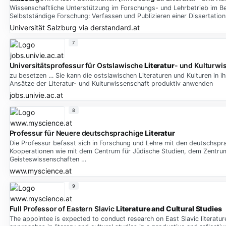
Wissenschaftliche Unterstützung im Forschungs- und Lehrbetrieb im Bere
Selbstständige Forschung: Verfassen und Publizieren einer Dissertati
Universität Salzburg
via
derstandard.at
7
Universitätsprofessur für Ostslawische
Literatur
- und Kulturwi
zu besetzen … Sie kann die ostslawischen Literaturen und Kulturen in i
Ansätze der Literatur- und Kulturwissenschaft produktiv anwenden
jobs.univie.ac.at
8
Professur für Neuere deutschsprachige
Literatur
Die Professur befasst sich in Forschung und Lehre mit den deutschspr
Kooperationen wie mit dem Centrum für Jüdische Studien, dem Zentrum fü
Geisteswissenschaften …
www.myscience.at
9
Full Professor of Eastern Slavic
Literature and Cultural Studies
The appointee is expected to conduct research on East Slavic literatur