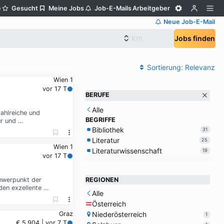
e
Gesucht
Meine Jobs
Job-E-Mails
Arbeitgeber
Neue Job-E-Mail
Jobs finden
Sortierung:
Relevanz
Wien 1
vor 17 T
BERUFE
Alle
zahlreiche und
BEGRIFFE
ur und …
Bibliothek
31
Literatur
25
Wien 1
Literaturwissenschaft
19
vor 17 T
chwerpunkt der
REGIONEN
den exzellente …
Alle
Österreich
Niederösterreich
Graz
1
€ 5.904 | vor 7 T