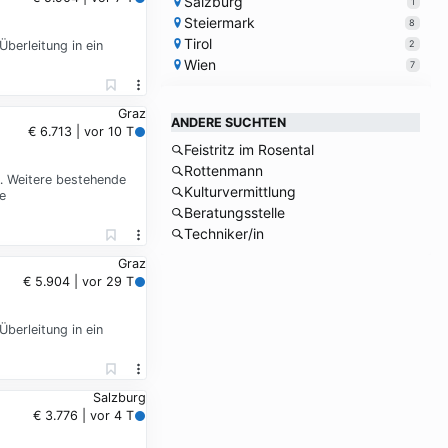
Salzburg
1
Steiermark
8
Tirol
2
Überleitung in ein
Wien
7
Graz
ANDERE SUCHTEN
€ 6.713 | vor 10 T
Feistritz im Rosental
Rottenmann
 … Weitere bestehende
Kulturvermittlung
e
Beratungsstelle
Techniker/in
Graz
€ 5.904 | vor 29 T
Überleitung in ein
Salzburg
€ 3.776 | vor 4 T