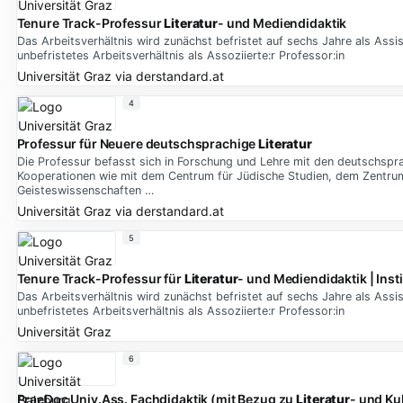
Tenure Track-Professur
Literatur
- und Mediendidaktik
Das Arbeitsverhältnis wird zunächst befristet auf sechs Jahre als Assis
unbefristetes Arbeitsverhältnis als Assoziierte:r Professor:in
Universität Graz
via
derstandard.at
4
Professur für Neuere deutschsprachige
Literatur
Die Professur befasst sich in Forschung und Lehre mit den deutschspr
Kooperationen wie mit dem Centrum für Jüdische Studien, dem Zentrum fü
Geisteswissenschaften …
Universität Graz
via
derstandard.at
5
Tenure Track-Professur für
Literatur
- und Mediendidaktik | Inst
Das Arbeitsverhältnis wird zunächst befristet auf sechs Jahre als Assis
unbefristetes Arbeitsverhältnis als Assoziierte:r Professor:in
Universität Graz
6
PraeDoc Univ.Ass. Fachdidaktik (mit Bezug zu
Literatur
- und Ku