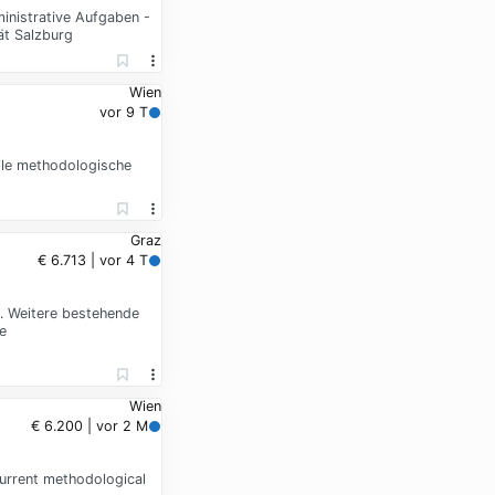
ministrative Aufgaben -
ät Salzburg
Wien
vor 9 T
elle methodologische
Graz
€ 6.713 | vor 4 T
 … Weitere bestehende
e
Wien
€ 6.200 | vor 2 M
current methodological