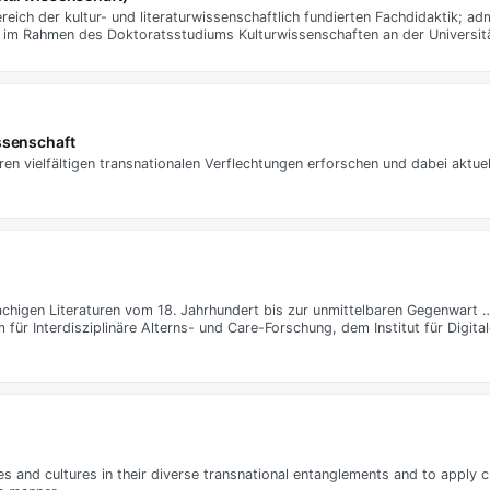
ich der kultur- und literaturwissenschaftlich fundierten Fachdidaktik; ad
on im Rahmen des Doktoratsstudiums Kulturwissenschaften an der Universit
ssenschaft
hren vielfältigen transnationalen Verflechtungen erforschen und dabei aktu
achigen Literaturen vom 18. Jahrhundert bis zur unmittelbaren Gegenwart
r Interdisziplinäre Alterns- und Care-Forschung, dem Institut für Digital
es and cultures in their diverse transnational entanglements and to apply 