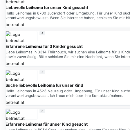
Liebevolle
Leihoma
für unser Kind gesucht
Hallo Leihomas in 8700 Judendorf oder Umgebung, Für unser Kind suchen
verantwortungsbewusst. Wenn Sie Interesse haben, schicken Sie mir bit
betreut.at
4
Erfahrene
Leihoma
für 3 Kinder gesucht
Liebe Leihomas in 3314 Thürnbuch, wir suchen eine Leihoma für 3 Kin
sowie zuverlässig. Bitte schicken Sie mir eine Nachricht, wenn Sie Int
betreut.at
5
Suche liebevolle
Leihoma
für unser Kind
Hallo Leihomas in 4523 Neuzeug oder Umgebung, Für unser Kind suchen w
verantwortungsbewusst. Ich freue mich über Ihre Kontaktaufnahme.
betreut.at
6
Erfahrene
Leihoma
für unser Kind gesucht
Liebe Leihomas in 8054 Graz, wir suchen eine Leihoma für unser Kind