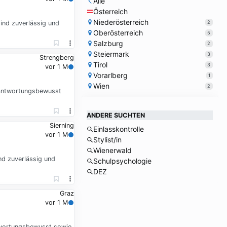
Alle
Österreich
Niederösterreich
2
ind zuverlässig und
Oberösterreich
5
Salzburg
2
Steiermark
3
Strengberg
Tirol
3
vor 1 M
Vorarlberg
1
Wien
2
rantwortungsbewusst
ANDERE SUCHTEN
Sierning
Einlasskontrolle
vor 1 M
Stylist/in
Wienerwald
nd zuverlässig und
Schulpsychologie
DEZ
Graz
vor 1 M
ntwortungsbewusst sowie