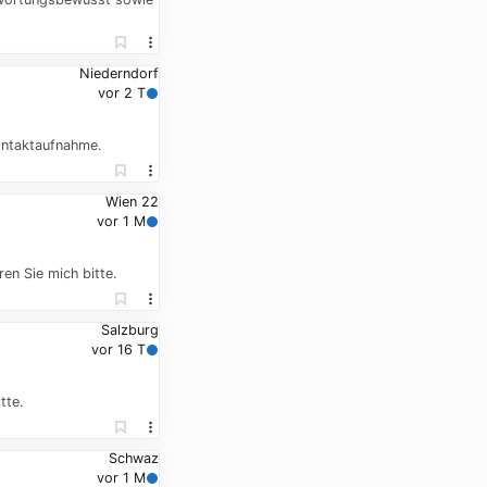
Niederndorf
vor 2 T
ontaktaufnahme.
Wien 22
vor 1 M
en Sie mich bitte.
Salzburg
vor 16 T
tte.
Schwaz
vor 1 M