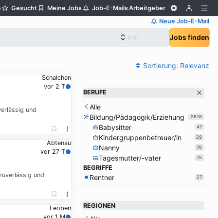
e
Gesucht
Meine Jobs
Job-E-Mails
Arbeitgeber
Neue Job-E-Mail
Jobs finden
Sortierung:
Relevanz
Schalchen
vor 2 T
BERUFE
Alle
verlässig und
Bildung/Pädagogik/Erziehung
2878
Babysitter
47
Kindergruppenbetreuer/in
29
Abtenau
Nanny
76
vor 27 T
Tagesmutter/-vater
75
BEGRIFFE
zuverlässig und
Rentner
27
REGIONEN
Leoben
vor 1 M