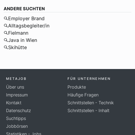
ANDERE SUCHTEN
Employer Brand
Alltagsbegleiter/in
Fielmann
Java in Wien
Skihütte
METAJOB
FÜR UNTERNEHMEN
Über uns
Produkte
Impressum
Häufige Fragen
Kontakt
Schnittstellen - Technik
Datenschutz
Schnittstellen - Inhalt
Suchtipps
Jobbörsen
Statistiken - Jobs