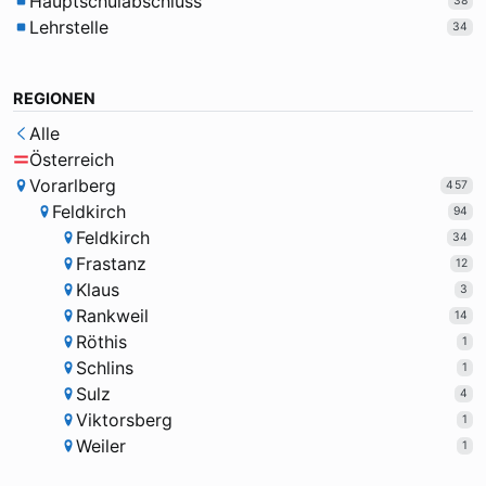
Hauptschulabschluss
38
Lehrstelle
34
REGIONEN
Alle
Österreich
Vorarlberg
457
Feldkirch
94
Feldkirch
34
Frastanz
12
Klaus
3
Rankweil
14
Röthis
1
Schlins
1
Sulz
4
Viktorsberg
1
Weiler
1