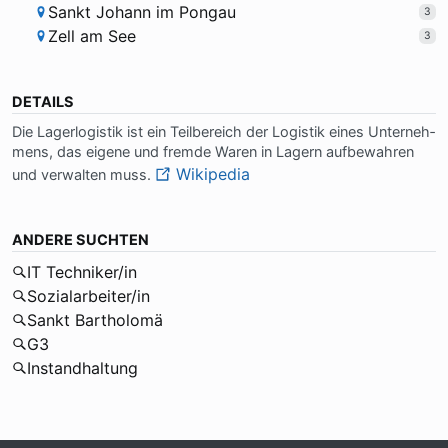
Sankt Johann im Pongau
3
Zell am See
3
DETAILS
Die La­ger­lo­gi­stik ist ein Teil­be­reich der Lo­gi­stik ei­nes Un­ter­neh­
mens, das ei­ge­ne und frem­de Wa­ren in La­gern auf­be­wah­ren
Wikipedia
und ver­wal­ten muss.
ANDERE SUCHTEN
IT Techniker/in
Sozialarbeiter/in
Sankt Bartholomä
G3
Instandhaltung