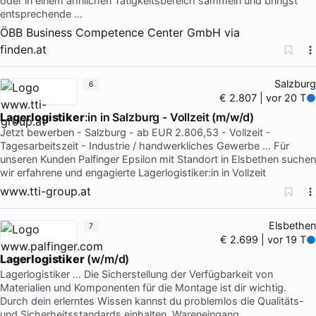
oder in einem ähnlichen Tätigkeitsbereich sammeln und bringst
entsprechende …
ÖBB Business Competence Center GmbH
via
finden.at
Salzburg
6
€ 2.807 | vor 20 T
Lagerlogistiker
:in in Salzburg - Vollzeit (m/w/d)
Jetzt bewerben - Salzburg - ab EUR 2.806,53 - Vollzeit -
Tagesarbeitszeit - Industrie / handwerkliches Gewerbe … Für
unseren Kunden Palfinger Epsilon mit Standort in Elsbethen suchen
wir erfahrene und engagierte Lagerlogistiker:in in Vollzeit
www.tti-group.at
Elsbethen
7
€ 2.699 | vor 19 T
Lagerlogistiker
(w/m/d)
Lagerlogistiker … Die Sicherstellung der Verfügbarkeit von
Materialien und Komponenten für die Montage ist dir wichtig.
Durch dein erlerntes Wissen kannst du problemlos die Qualitäts-
und Sicherheitsstandards einhalten. Wareneingang,