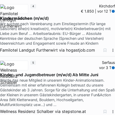
Kirchdorf
4
€ 1.850 | vor 12 T
Kindermädchen
(m/w/d)
Wir suchen nach Vereinbarung zum Einstiegstermin (für lange
Saisonen) eine(n) kreative(n), motivierte(n) Kinderbetreuer(in) mit
Liebe zum Beruf … Arbeitserlaubnis: EU-Bürger … Absolute
Kenntnise der deutschen Sprache (Sprechen und Verstehen)
Ideenreichtum und Engagement sowie Freude an Kindern
Familotel Landgut Furtherwirt
via
hogastjob.com
Serfaus
5
vor 3 T
Kinder- und Jugendbetreuer (m/w/d) Ab Mitte Juni
Werde das neue Mitglied in unserem Kinder-Animationsteam.
Gemeinsam mit einer erfahrenen Kollegin betreust du unsere
Gästekinder ab 3 Jahren. Sorge für die Unterhaltung und den Spaß
der Kleinen in unserem Gästekindergarten, in unserer Fun&Action
Area (Mit Kletterwand, Bouldern, Hochseilgarten,
Multifunktionsplatz usw...) und …
Wellness Residenz Schalber
via
stepstone.at