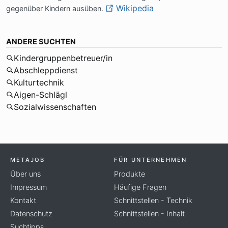
Wikipedia
ge­gen­über Kin­dern aus­üben.
ANDERE SUCHTEN
Kindergruppenbetreuer/in
Abschleppdienst
Kulturtechnik
Aigen-Schlägl
Sozialwissenschaften
METAJOB
FÜR UNTERNEHMEN
Über uns
Produkte
Impressum
Häufige Fragen
Kontakt
Schnittstellen - Technik
Datenschutz
Schnittstellen - Inhalt
Suchtipps