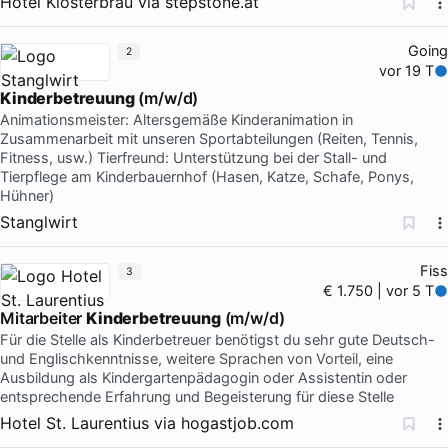
Hotel Klosterbräu
via
stepstone.at
Going
2
vor 19 T
Kinderbetreuung
(m/w/d)
Animationsmeister: Altersgemäße Kinderanimation in
Zusammenarbeit mit unseren Sportabteilungen (Reiten, Tennis,
Fitness, usw.) Tierfreund: Unterstützung bei der Stall- und
Tierpflege am Kinderbauernhof (Hasen, Katze, Schafe, Ponys,
Hühner)
Stanglwirt
Fiss
3
€ 1.750 | vor 5 T
Mitarbeiter
Kinderbetreuung
(m/w/d)
Für die Stelle als Kinderbetreuer benötigst du sehr gute Deutsch-
und Englischkenntnisse, weitere Sprachen von Vorteil, eine
Ausbildung als Kindergartenpädagogin oder Assistentin oder
entsprechende Erfahrung und Begeisterung für diese Stelle
Hotel St. Laurentius
via
hogastjob.com