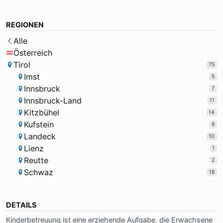
REGIONEN
Alle
Österreich
Tirol
75
Imst
5
Innsbruck
7
Innsbruck-Land
11
Kitzbühel
14
Kufstein
6
Landeck
10
Lienz
1
Reutte
2
Schwaz
18
DETAILS
Kin­der­be­treu­ung ist ei­ne er­zie­hen­de Auf­ga­be, die Er­wach­se­ne