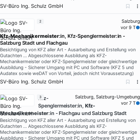
SV-Büro Ing. Schulz GmbH
Salzburg
2
vor 9 T
Kfz-Mechanikermeister
:in, Kfz-Spenglermeister:in -
Salzburg Stadt und Flachgau
Besichtigung von KFZ aller Art - Ausarbeitung und Erstellung von
Gutachten … Abgeschlossene Ausbildung als KFZ-
Mechanikermeister oder KFZ-Spenglermeister oder gleichwertige
Ausbildung - Sicherer Umgang mit PC und Software (KFZ 5 und
Audatex sowie weDAT von Vorteil, jedoch nicht Voraussetzung)
SV-Büro Ing. Schulz GmbH
Salzburg, Salzburg-Umgebung
Kfz-
3
vor 7 T
Spenglermeister:in,
Kfz-
Mechanikermeister
:in - Flachgau und Salzburg Stadt
Besichtigung von KFZ aller Art - Ausarbeitung und Erstellung von
Gutachten … Abgeschlossene Ausbildung als KFZ-
Mechanikermeister oder KFZ-Spenglermeister oder gleichwertige
Ausbildung - Sicherer Umgang mit PC und Software (KFZ 5 und