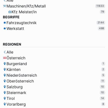
Alle
Maschinen/Kfz/Metall
11833
Kfz Meister/in
79
BEGRIFFE
Fahrzeugtechnik
2144
Werkstatt
488
REGIONEN
Alle
Österreich
Burgenland
1
Kärnten
2
Niederösterreich
5
Oberösterreich
11
Salzburg
10
Steiermark
10
Tirol
14
Vorarlberg
8