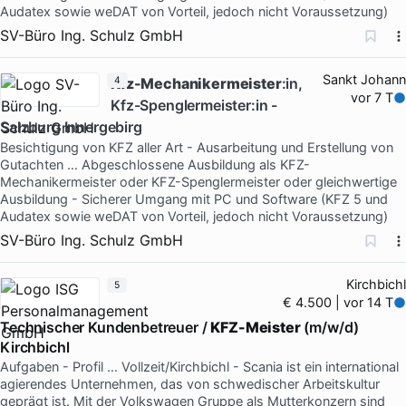
Audatex sowie weDAT von Vorteil, jedoch nicht Voraussetzung)
SV-Büro Ing. Schulz GmbH
Sankt Johann
Kfz-Mechanikermeister
4
:in,
vor 7 T
Kfz-Spenglermeister:in -
Salzburg Innergebirg
Besichtigung von KFZ aller Art - Ausarbeitung und Erstellung von
Gutachten … Abgeschlossene Ausbildung als KFZ-
Mechanikermeister oder KFZ-Spenglermeister oder gleichwertige
Ausbildung - Sicherer Umgang mit PC und Software (KFZ 5 und
Audatex sowie weDAT von Vorteil, jedoch nicht Voraussetzung)
SV-Büro Ing. Schulz GmbH
Kirchbichl
5
€ 4.500 | vor 14 T
Technischer Kundenbetreuer /
KFZ-Meister
(m/w/d)
Kirchbichl
Aufgaben - Profil … Vollzeit/Kirchbichl - Scania ist ein international
agierendes Unternehmen, das von schwedischer Arbeitskultur
geprägt ist. Mit der Volkswagen Gruppe als Mutterkonzern sind