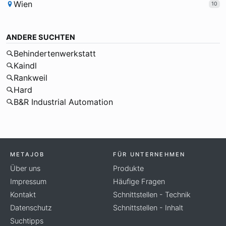
Wien
10
ANDERE SUCHTEN
Behindertenwerkstatt
Kaindl
Rankweil
Hard
B&R Industrial Automation
METAJOB
FÜR UNTERNEHMEN
Über uns
Produkte
Impressum
Häufige Fragen
Kontakt
Schnittstellen - Technik
Datenschutz
Schnittstellen - Inhalt
Suchtipps