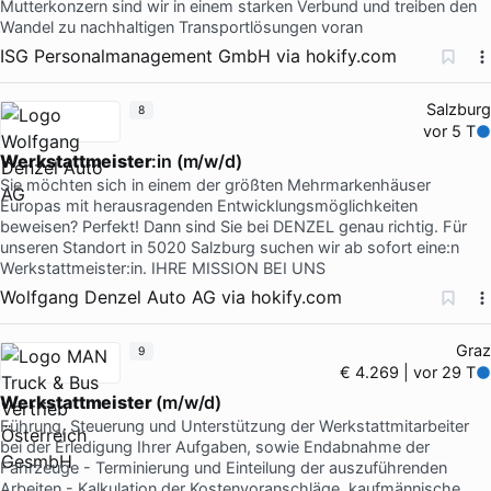
Mutterkonzern sind wir in einem starken Verbund und treiben den
Wandel zu nachhaltigen Transportlösungen voran
ISG Personalmanagement GmbH
via
hokify.com
Salzburg
8
vor 5 T
Werkstattmeister
:in (m/w/d)
Sie möchten sich in einem der größten Mehrmarkenhäuser
Europas mit herausragenden Entwicklungsmöglichkeiten
beweisen? Perfekt! Dann sind Sie bei DENZEL genau richtig. Für
unseren Standort in 5020 Salzburg suchen wir ab sofort eine:n
Werkstattmeister:in. IHRE MISSION BEI UNS
Wolfgang Denzel Auto AG
via
hokify.com
Graz
9
€ 4.269 | vor 29 T
Werkstattmeister
(m/w/d)
Führung, Steuerung und Unterstützung der Werkstattmitarbeiter
bei der Erledigung Ihrer Aufgaben, sowie Endabnahme der
Fahrzeuge - Terminierung und Einteilung der auszuführenden
Arbeiten - Kalkulation der Kostenvoranschläge, kaufmännische