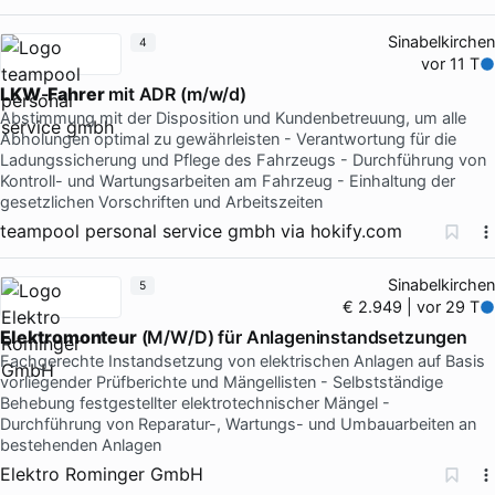
Sinabelkirchen
4
vor 11 T
LKW
-
Fahrer
mit ADR (m/w/d)
Abstimmung mit der Disposition und Kundenbetreuung, um alle
Abholungen optimal zu gewährleisten - Verantwortung für die
Ladungssicherung und Pflege des Fahrzeugs - Durchführung von
Kontroll- und Wartungsarbeiten am Fahrzeug - Einhaltung der
gesetzlichen Vorschriften und Arbeitszeiten
teampool personal service gmbh
via
hokify.com
Sinabelkirchen
5
€ 2.949 | vor 29 T
Elektromonteur
(M/W/D) für Anlageninstandsetzungen
Fachgerechte Instandsetzung von elektrischen Anlagen auf Basis
vorliegender Prüfberichte und Mängellisten - Selbstständige
Behebung festgestellter elektrotechnischer Mängel -
Durchführung von Reparatur-, Wartungs- und Umbauarbeiten an
bestehenden Anlagen
Elektro Rominger GmbH