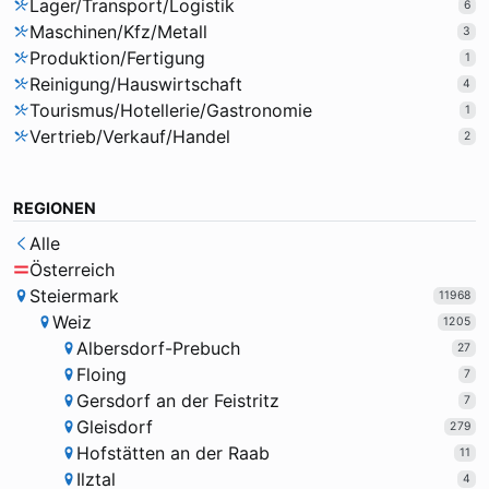
Lager/Transport/Logistik
6
Maschinen/Kfz/Metall
3
Produktion/Fertigung
1
Reinigung/Hauswirtschaft
4
Tourismus/Hotellerie/Gastronomie
1
Vertrieb/Verkauf/Handel
2
REGIONEN
Alle
Österreich
Steiermark
11968
Weiz
1205
Albersdorf-Prebuch
27
Floing
7
Gersdorf an der Feistritz
7
Gleisdorf
279
Hofstätten an der Raab
11
Ilztal
4