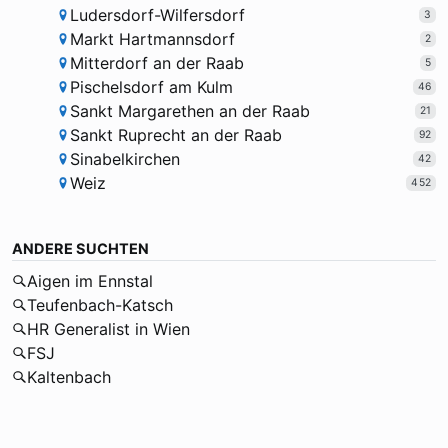
Ludersdorf-Wilfersdorf
3
Markt Hartmannsdorf
2
Mitterdorf an der Raab
5
Pischelsdorf am Kulm
46
Sankt Margarethen an der Raab
21
Sankt Ruprecht an der Raab
92
Sinabelkirchen
42
Weiz
452
ANDERE SUCHTEN
Aigen im Ennstal
Teufenbach-Katsch
HR Generalist in Wien
FSJ
Kaltenbach