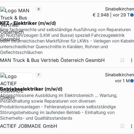
Sinabelkirchen
6
€ 2.948 | vor 29 T
KFZ
-
Elektriker
(m/w/d)
Eine fachgerechte und selbständige Ausführung von Reparaturen
an Nutzfahrzeugen (LKW und Busse) speziell Fahrzeugelektrik
beim österreichischen Marktführer für LKWs - Verlegen von Kabeln
unterschiedlicher Querschnitte in Kanälen, Rohren und
Geflechtsschläuchen
MAN Truck & Bus Vertrieb Österreich GesmbH
Sinabelkirchen
7
vor 1 M
Betriebselektriker
(m/w/d)
Abgeschlossene Ausbildung im Elektrobereich … Wartung,
Instandhaltung sowie Reparaturen von diversen
Produktionsanlagen - Fehleranalyse sowie selbstständige
Störungsbehebung im laufenden Betrieb - Einhaltung von
Sicherheits- und Qualitätsstandards
ACTIEF JOBMADE GmbH