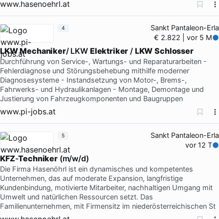
www.hasenoehrl.at
Sankt Pantaleon-Erla
4
€ 2.822 | vor 5 M
LKW
Mechaniker
/ LKW
Elektriker
/
LKW
Schlosser
Durchführung von Service-, Wartungs- und Reparaturarbeiten -
Fehlerdiagnose und Störungsbehebung mithilfe moderner
Diagnosesysteme - Instandsetzung von Motor-, Brems-,
Fahrwerks- und Hydraulikanlagen - Montage, Demontage und
Justierung von Fahrzeugkomponenten und Baugruppen
www.pi-jobs.at
Sankt Pantaleon-Erla
5
vor 12 T
KFZ
-
Techniker
(m/w/d)
Die Firma Hasenöhrl ist ein dynamisches und kompetentes
Unternehmen, das auf moderate Expansion, langfristige
Kundenbindung, motivierte Mitarbeiter, nachhaltigen Umgang mit
Umwelt und natürlichen Ressourcen setzt. Das
Familienunternehmen, mit Firmensitz im niederösterreichischen St
www.hasenoehrl.at