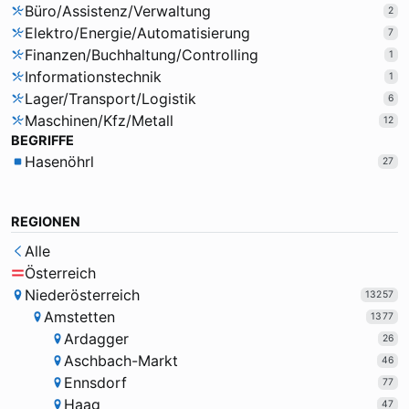
Büro/Assistenz/Verwaltung
2
Elektro/Energie/Automatisierung
7
Finanzen/Buchhaltung/Controlling
1
Informationstechnik
1
Lager/Transport/Logistik
6
Maschinen/Kfz/Metall
12
BEGRIFFE
Hasenöhrl
27
REGIONEN
Alle
Österreich
Niederösterreich
13257
Amstetten
1377
Ardagger
26
Aschbach-Markt
46
Ennsdorf
77
Haag
47