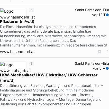
Sankt Pantaleon-Erla
8
vor 12 T
Pflasterer
(m/w/d)
Die Firma Hasenöhrl ist ein dynamisches und kompetentes
Unternehmen, das auf moderate Expansion, langfristige
Kundenbindung, motivierte Mitarbeiter, nachhaltigen Umgang mit
Umwelt und natürlichen Ressourcen setzt. Das
Familienunternehmen, mit Firmensitz im niederösterreichischen St
www.hasenoehrl.at
Sankt Pantaleon-Erla
9
vor 5 M
LKW
-
Mechaniker
/ LKW-
Elektriker
/
LKW
-
Schlosser
(m/w/d)
Durchführung von Service-, Wartungs- und Reparaturarbeiten -
Fehlerdiagnose und Störungsbehebung mithilfe moderner
Diagnosesysteme - Instandsetzung von Motor-, Brems-,
Fahrwerks- und Hydraulikanlagen - Montage, Demontage und
Justierung von Fahrzeugkomponenten und Baugruppen