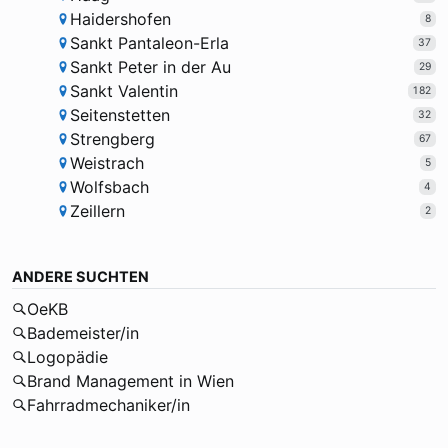
Haidershofen
8
Sankt Pantaleon-Erla
37
Sankt Peter in der Au
29
Sankt Valentin
182
Seitenstetten
32
Strengberg
67
Weistrach
5
Wolfsbach
4
Zeillern
2
ANDERE SUCHTEN
OeKB
Bademeister/in
Logopädie
Brand Management in Wien
Fahrradmechaniker/in