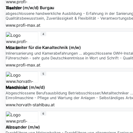
Tischler
(m/w/d) Burgau
abgeschlossene handwerkliche Ausbildung - Erfahrung in der Sanierung
Qualitätsbewusstsein, Zuverlässigkeit & Flexibilität - Verantwortungsb
www.profi-max.at
4
Mitarbeiter für die Kanaltechnik (m/w)
Inlinersanierung und Kamerabefahrungen … abgeschlossene GWH-Installa
Führerschein - sehr gute Deutschkenntnisse in Wort und Schrift - Qualit
www.profi-max.at
5
Maschinist
(m/w/d)
Abgeschlossene Berufsausbildung Betriebsschlosser/Metalltechniker
Einrollmaschine - Pflege und Wartung der Anlagen - Selbständiges Arb
www.horvath-stahlbau.at
6
Allrounder (m/w)
Durchführen von Malerarbeiten - Durchführen von allgemeinen Sanierungs