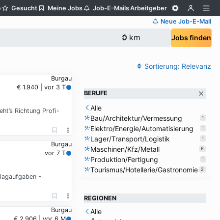
e
Gesucht
Meine Jobs
Job-E-Mails
Arbeitgeber
Neue Job-E-Mail
Jobs finden
Sortierung:
Relevanz
Burgau
€ 1.940 | vor 3 T
BERUFE
Alle
ht’s Richtung Profi-
Bau/Architektur/Vermessung
1
Elektro/Energie/Automatisierung
1
Lager/Transport/Logistik
1
Burgau
Maschinen/Kfz/Metall
6
vor 7 T
Produktion/Fertigung
1
Tourismus/Hotellerie/Gastronomie
2
lagaufgaben -
REGIONEN
Burgau
Alle
€ 2.906 | vor 6 M