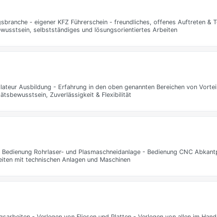
sbranche - eigener KFZ Führerschein - freundliches, offenes Auftreten & 
ewusstsein, selbstständiges und lösungsorientiertes Arbeiten
teur Ausbildung - Erfahrung in den oben genannten Bereichen von Vorteil
ätsbewusstsein, Zuverlässigkeit & Flexibilität
 … Bedienung Rohrlaser- und Plasmaschneidanlage - Bedienung CNC Abkan
eiten mit technischen Anlagen und Maschinen
arbeiten - Verlegen von Fliesen und Platten - Verlegen von allen im Hande