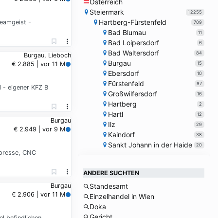
Österreich
Steiermark
12255
Hartberg-Fürstenfeld
Teamgeist -
709
Bad Blumau
11
Bad Loipersdorf
6
Bad Waltersdorf
84
Burgau, Lieboch
Burgau
15
€ 2.885 | vor 11 M
Ebersdorf
10
Fürstenfeld
97
 - eigener KFZ B
Großwilfersdorf
16
Hartberg
2
Hartl
12
Burgau
Ilz
29
€ 2.949 | vor 9 M
Kaindorf
38
Sankt Johann in der Haide
20
tpresse, CNC
ANDERE SUCHTEN
Burgau
Standesamt
€ 2.906 | vor 11 M
Einzelhandel in Wien
Doka
Gericht
l befindlichen