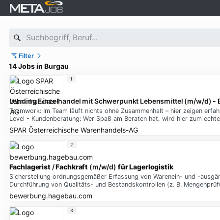
Filter
14 Jobs in Burgau
1
Lehrling Einzelhandel mit Schwerpunkt Lebensmittel (m/w/d) -
Teamwork: Im Team läuft nichts ohne Zusammenhalt – hier zeigen erfahre
Level - Kundenberatung: Wer Spaß am Beraten hat, wird hier zum echte
SPAR Österreichische Warenhandels-AG
2
Fachlagerist
/
Fachkraft
(m/w/d)
für
Lagerlogistik
Sicherstellung ordnungsgemäßer Erfassung von Warenein- und -ausgän
Durchführung von Qualitäts- und Bestandskontrollen (z. B. Mengenpr
bewerbung.hagebau.com
3