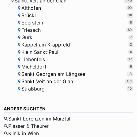
Sankt Veit an der Glan
445
Althofen
90
Brückl
18
Eberstein
8
Friesach
80
Gurk
7
Kappel am Krappfeld
2
Klein Sankt Paul
6
Liebenfels
17
Micheldorf
9
Sankt Georgen am Längsee
13
Sankt Veit an der Glan
181
Straßburg
10
ANDERE SUCHTEN
Sankt Lorenzen im Mürztal
Plasser & Theurer
Klinik in Wien