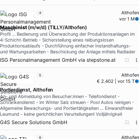
Althofen
4
vor 1 M
Maschinist
(m/w/d) (TILLY/Althofen)
Profil … Bedienung und Überwachung der Produktionsanlagen im
4-Schicht-Betrieb - Sicherstellung eines reibungslosen
Produktionsablaufs - Durchführung einfacher Instandhaltungs-
und Wartungsarbeiten - Beschickung der Anlage mittels Radlader
ISG Personalmanagement GmbH
via
stepstone.at
Althofen
5
€ 2.402 | vor 15 T
Portierdienst, Althofen
An- und Abmeldung von Besucher:innen - Telefondienst -
Schrankendienst - im Winter Salz streuen - Pool Autos reinigen -
Allgemeine Bewachungs- und Portiertätigkeiten … Einwandfreier
Leumund - keine gerichtlichen Verurteilungen! Volljährigkeit
G4S Secure Solutions GmbH
Althofen
6