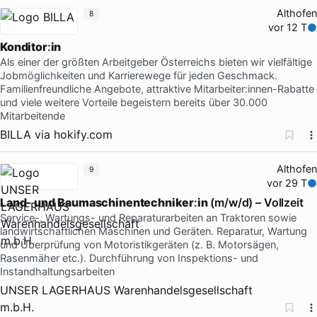
Althofen
8
vor 12 T
Konditor
:
in
Als einer der größten Arbeitgeber Österreichs bieten wir vielfältige
Jobmöglichkeiten und Karrierewege für jeden Geschmack.
Familienfreundliche Angebote, attraktive Mitarbeiter:innen-Rabatte
und viele weitere Vorteile begeistern bereits über 30.000
Mitarbeitende
BILLA
via
hokify.com
Althofen
9
vor 29 T
Land
-
und
Baumaschinentechniker
:
in
(m/w/d) – Vollzeit
Service-, Wartungs- und Reparaturarbeiten an Traktoren sowie
landwirtschaftlichen Maschinen und Geräten. Reparatur, Wartung
und Überprüfung von Motoristikgeräten (z. B. Motorsägen,
Rasenmäher etc.). Durchführung von Inspektions- und
Instandhaltungsarbeiten
UNSER LAGERHAUS Warenhandelsgesellschaft
m.b.H.