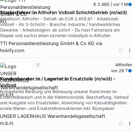
€ 2.460 | vor 1 M
Staplerfahrer
:
in
Althofen Vollzeit Schichtbetrieb (m/w/d)
Arbeitsort: Althofen - Gehalt: ab EUR 2.459,91 - Arbeitszeit:
Vollzeit - Ab 3-Schicht - Branche: Industrie / handwerkliches
Gewerbe - Arbeitsbeginn: ab sofort - Du hast Fahrpraxis am
Stapler und suchst einen sicheren Vollzeitjob in Althofen
TTI Personaldienstleistung GmbH & Co KG
via
hokify.com
Althofen
7
vor 29 T
Kundenberater
:
in
/
Lagerist
:
in
Ersatzteile (m/w/d) -
Vollzeit
Kompetente Beratung und Betreuung unserer Kund:innen im
Ersatzteilbereich und in der Kleinmotoristik. Beschaffung, Verkauf
und Ausgabe von Ersatzteilen. Abwicklung von Kassatätigkeiten
sowie Waren- und Ersatzteiltransaktionen inkl. Rückgaben
UNSER LAGERHAUS Warenhandelsgesellschaft
m.b.H.