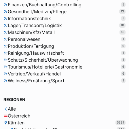
Finanzen/Buchhaltung/Controlling
5
Gesundheit/Medizin/Pflege
13
Informationstechnik
5
Lager/Transport/Logistik
10
Maschinen/Kfz/Metall
16
Personalwesen
1
Produktion/Fertigung
9
Reinigung/Hauswirtschaft
1
Schutz/Sicherheit/Überwachung
1
Tourismus/Hotellerie/Gastronomie
4
Vertrieb/Verkauf/Handel
6
Wellness/Ernährung/Sport
1
REGIONEN
Alle
Österreich
Kärnten
5231