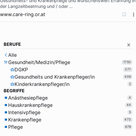
Gesundheits- und Krankenpflege und wünschenswert Erfahrung in
der Langzeitbeatmung und / oder …
www.care-ring.or.at
BERUFE
Alle
Gesundheit/Medizin/Pflege
1750
DGKP
377
Gesundheits und Krankenpfleger/in
406
Kinderkrankenpfleger/in
2
BEGRIFFE
Anästhesiepflege
4
Hauskrankenpflege
44
Intensivpflege
5
Krankenpflege
473
Pflege
678