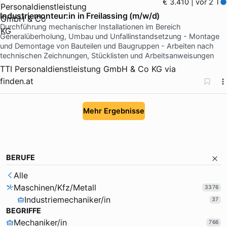
€ 3.410 | vor 2 T
Industriemonteur:in in Freilassing (m/w/d)
Durchführung mechanischer Installationen im Bereich
Generalüberholung, Umbau und Unfallinstandsetzung - Montage
und Demontage von Bauteilen und Baugruppen - Arbeiten nach
technischen Zeichnungen, Stücklisten und Arbeitsanweisungen
TTI Personaldienstleistung GmbH & Co KG
via
finden.at
Mehr Ergebnisse
BERUFE
Alle
Maschinen/Kfz/Metall
3376
Industriemechaniker/in
37
BEGRIFFE
Mechaniker/in
766