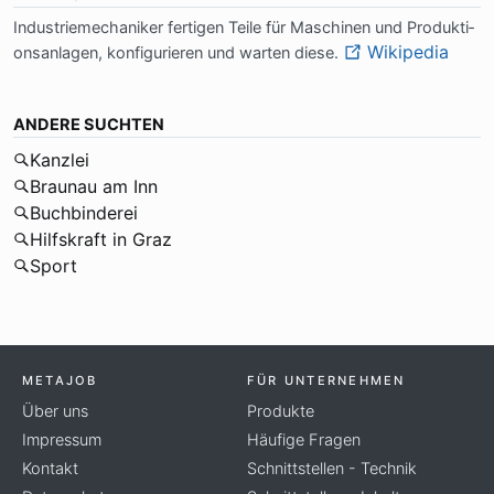
In­du­strie­me­cha­ni­ker fer­ti­gen Tei­le für Ma­schi­nen und Pro­duk­ti­
Wikipedia
ons­an­la­gen, kon­fi­gu­rie­ren und war­ten die­se.
ANDERE SUCHTEN
Kanzlei
Braunau am Inn
Buchbinderei
Hilfskraft in Graz
Sport
METAJOB
FÜR UNTERNEHMEN
Über uns
Produkte
Impressum
Häufige Fragen
Kontakt
Schnittstellen - Technik