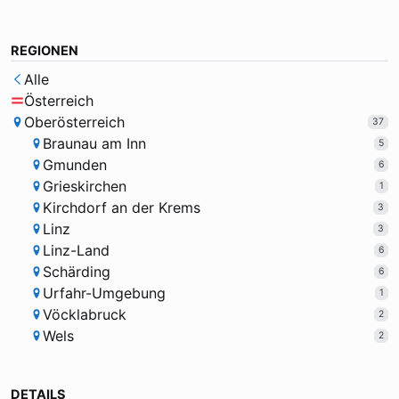
REGIONEN
Alle
Österreich
Oberösterreich
37
Braunau am Inn
5
Gmunden
6
Grieskirchen
1
Kirchdorf an der Krems
3
Linz
3
Linz-Land
6
Schärding
6
Urfahr-Umgebung
1
Vöcklabruck
2
Wels
2
DETAILS