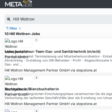
Filter
10 Hill Woltron-Jobs
1
Leiter Installateur-Team Gas- und Sanitärtechnik (m/w/d)
Ihre Aufgaben sind: Terminplanung und Mitarbeiterkoordination - Einteil
Abrechnung - Erstellung von GW-Befunden - Profil - Abgeschlossene te
Gas- und …
Hill Woltron Management Partner GmbH
via
stepstone.at
2
Buchhalter:in/Bilanzbuchalter:in
Nach einer umfangreichen Einschulungsphase verantworten Sie die eig
Verbuchung der laufenden Geschäftsfälle über die Erstellung von Um
Hill Woltron Management Partner GmbH
via
stepstone.at
3