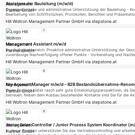
Assistenz der Bauleitung (m/w/d)
Organisatorische und administrative Unterstützung der Bauleitung - K
Bearbeitung von Schriftstücken, Protokollen, Berichten und Präsentati
Hill Woltron Management Partner GmbH
via
stepstone.at
7
Management Assistant m/w/d
Ihre Aufgabenbereich: Proaktive administrative Unterstützung der Ge
zuverlässige Nachverfolgung offener Punkte - Vorbereitung und Nachb
Hill Woltron Management Partner GmbH
via
stepstone.at
8
Key Account Manager m/w/d – B2B Bestandsübernahme-Renomm
Diese Position bietet rasch sehr gute Entwicklungsperspektiven, da S
betreuen. Neben dem Ausbau bestehender Kontakte sind Sie für die A
Hill Woltron Management Partner GmbH
via
stepstone.at
9
Junior Sales Controller / Junior Prozess System Koordinator (m
In dieser Position unterstützen Sie das Vertriebscontrolling und arbeit