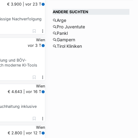
€ 3.900 | vor 23 T
ANDERE SUCHTEN
ässige Nachverfolgung
Arge
Pro Juventute
Pankl
Gampern
Wien
vor 3 T
Tirol Kliniken
ldung und BÖV-
ch moderne KI-Tools
Wien
€ 4.643 | vor 16 T
chhaltung inklusive
Wien
€ 2.800 | vor 12 T