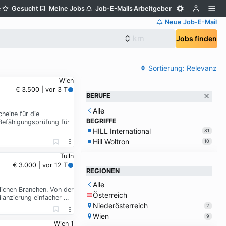
e
Gesucht
Meine Jobs
Job-E-Mails
Arbeitgeber
Neue Job-E-Mail
Jobs finden
Sortierung:
Relevanz
Wien
€ 3.500 | vor 3 T
BERUFE
Alle
heine für die
BEGRIFFE
Befähigungsprüfung für
HILL International
81
Hill Woltron
10
Tulln
€ 3.000 | vor 12 T
REGIONEN
Alle
ichen Branchen. Von der
Österreich
lanzierung einfacher …
Niederösterreich
2
Wien
9
Wien 1