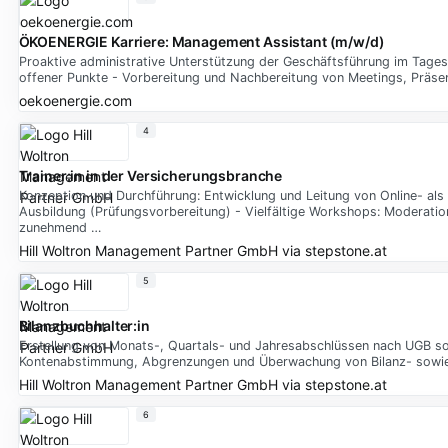
ÖKOENERGIE Karriere: Management Assistant (m/w/d)
Proaktive administrative Unterstützung der Geschäftsführung im Tage
offener Punkte - Vorbereitung und Nachbereitung von Meetings, Präs
oekoenergie.com
4
Trainer:in in der Versicherungsbranche
Konzeption und Durchführung: Entwicklung und Leitung von Online- als
Ausbildung (Prüfungsvorbereitung) - Vielfältige Workshops: Moderati
zunehmend …
Hill Woltron Management Partner GmbH
via
stepstone.at
5
Bilanzbuchhalter:in
Erstellung von Monats-, Quartals- und Jahresabschlüssen nach UGB sow
Kontenabstimmung, Abgrenzungen und Überwachung von Bilanz- sowie
Hill Woltron Management Partner GmbH
via
stepstone.at
6