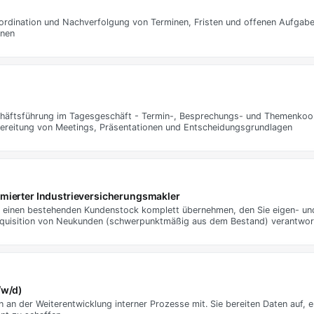
oordination und Nachverfolgung von Terminen, Fristen und offenen Aufgabe
onen
schäftsführung im Tagesgeschäft - Termin-, Besprechungs- und Themenkoo
ereitung von Meetings, Präsentationen und Entscheidungsgrundlagen
ierter Industrieversicherungsmakler
ie einen bestehenden Kundenstock komplett übernehmen, den Sie eigen- un
kquisition von Neukunden (schwerpunktmäßig aus dem Bestand) verantwort
/w/d)
en an der Weiterentwicklung interner Prozesse mit. Sie bereiten Daten auf,