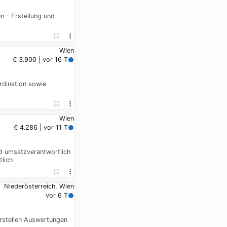
n - Erstellung und
Wien
€ 3.900 | vor 16 T
rdination sowie
Wien
€ 4.286 | vor 11 T
d umsatzverantwortlich
lich
Niederösterreich, Wien
vor 6 T
 erstellen Auswertungen