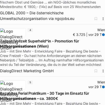
frischem Obst und Gemüse … ein NGO-übliches monatliches
Mindestbrutto: € 1900,- (14x) auf Basis von 25 Wochenstunden
GLOBAL 2000 – Die österreichische
Umweltschutzorganisation
via
ngojobs.eu
Wien
4
€ 3.725 | vor 29 T
Teilzeit/Vollzeit Superheld*in - Promotion für
Hilfsorganisationen
(Wien)
Job - mit Sinn Mehr - Entwicklung Faire - Bezahlung Die beste -
Crew Freizeit - Du hast hohe Anforderungen an deinen nächsten
Nebenjob / Teilzeitjob … Im Auftrag namhafter Hilfsorganisationen
wirst du Teil der Veränderung, die du in der Welt sehen möchtest
DialogDirect Marketing GmbH
Wien
5
vor 29 T
Bezahltes Ferial Praktikum - 30 Tage im Einsatz für
Hilfsorganisationen
– ca. 3800€
Job - mit Sinn Mehr - Entwicklung Faire - Bezahlung Die beste -