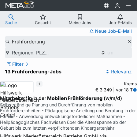
Suche
Gesucht
Meine Jobs
Job-E-Mails
Neue Job-E-Mail
Frühförderung
Regionen, PLZ...
Filter
13 Frühförderung-Jobs
Relevanz
Krems
1
€ 3.349 | vor 18 T
Mitarbeiter*in in der
Mobilen Frühförderung
(w/m/d)
Selbstständige Planung und Durchführung von mobilen
Frühfördereinheiten - Pädagogische Anleitung und Beratung in der
Familie - Anwendung entwicklungsförderlicher Maßnahmen -
Heilpädagogisches Fachwissen über die Altersspanne ab der
Geburt bis zum letzten verpflichtenden Kindergartenjahr
Hilfswerk Niederösterreich Betriebs GmbH
via