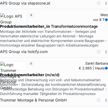
APS Group
via
stepstone.at
Weiz
4
vor 8 T
Produktionsmitarbeiter_in
Transformatorenmontage
Montage der Aktivteile von Transformatoren - Verlegen und
Verschalten elektrischer Leitungen am Aktivteil - Montage
mechanischer und elektrischer Komponenten sowie Baugruppen -
Vormontage einzelner Baugruppen nach Arbeitsanweisungen
APS Group
via
hokify.com
Sankt Barbara
5
€ 2.965 | Heute
Produktionsmitarbeiter
(m/w/d)
Bedienung und Überwachung von voll- und teilautomatisierten
Maschinen - Sicherstellung der kontinuierlichen Materialförderung
- Selbstständige Behebung von Störungen im Produktionsablauf -
Durchführung manueller Tätigkeiten im Produktionsprozess
Trummer Montage & Personal GmbH