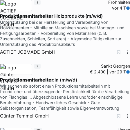
Frohnleiten
8
vor 4 T
Produktionsmitarbeiter
Holzprodukte (m/w/d)
Unterstützung bei der Herstellung und Verarbeitung von
Holzelementen - Mithilfe an Maschinen sowie bei Montage- und
Fertigungsarbeiten - Vorbereitung von Materialien (z. B.
Zuschneiden, Schleifen, Sortieren) - Allgemeine Tätigkeiten zur
Unterstützung des Produktionsablaufs
ACTIEF JOBMADE GmbH
Sankt Georgen
9
€ 2.400 | vor 29 T
Produktionsmitarbeiter
:in (m/w/d)
Wir suchen ab sofort eine/n ProduktionsmitarbeiterIn mit
freundlicher und überzeugender Persönlichkeit für die Verarbeitung
von Flachglas … Abgeschlossene Lehre und/oder einschlägige
Berufserfahrung - Handwerkliches Geschick - Gute
Selbstorganisation, Teamfähigkeit sowie Eigenverantwortung
Günter Temmel GmbH
Liezen