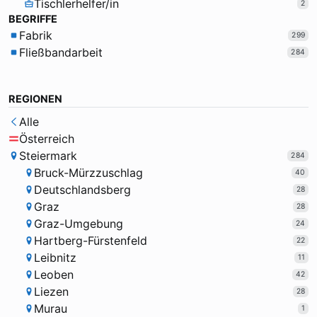
Tischlerhelfer/in
2
BEGRIFFE
Fabrik
299
Fließbandarbeit
284
REGIONEN
Alle
Österreich
Steiermark
284
Bruck-Mürzzuschlag
40
Deutschlandsberg
28
Graz
28
Graz-Umgebung
24
Hartberg-Fürstenfeld
22
Leibnitz
11
Leoben
42
Liezen
28
Murau
1