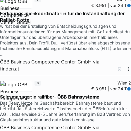
€ 3.951 | vor 24 T
Fertigungslinienkoordinator:in für die Instandhaltung der
Railjet
-Flotte
wirkst bei der Erstellung von Entscheidungsgrundlagen und
Informationsunterlagen für das Management mit. Ggf. arbeitest du
Unterlagen für das übertragene Arbeitspaket innerhalb eines
Projektes aus. Dein Profil, Du... verfügst über eine abgeschlossene
technische Berufsausbildung mit Maturaabschluss (HTL) oder eine
…
ÖBB Business Competence Center GmbH
via
finden.at
Wien 2
8
€ 3.951 | vor 24 T
Salesmanager:in railfiber- ÖBB
Bahnsysteme
Das Team Netze im Geschäftsbereich Bahnsysteme baut und
betreibt das österreichweite Glasfasernetz der ÖBB-Infrastruktur
AG … Idealerweise 3-5 Jahre Berufserfahrung im B2B Vertrieb von
Glasfaserinfrastruktur und gute Marktkenntnisse
ÖBB Business Competence Center GmbH
via