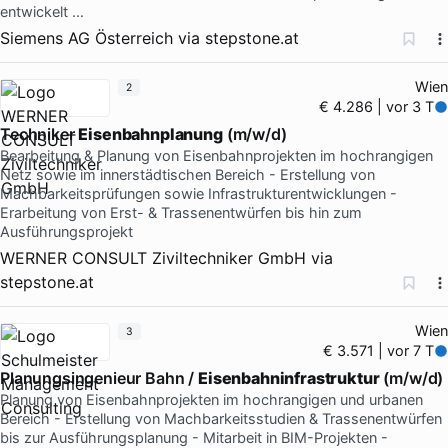
entwickelt …
Siemens AG Österreich
via
stepstone.at
Wien
2
€ 4.286 | vor 3 T
Techniker
Eisenbahnplanung
(m/w/d)
Bearbeitung & Planung von Eisenbahnprojekten im hochrangigen
Netz sowie im innerstädtischen Bereich - Erstellung von
Machbarkeitsprüfungen sowie Infrastrukturentwicklungen -
Erarbeitung von Erst- & Trassenentwürfen bis hin zum
Ausführungsprojekt
WERNER CONSULT Ziviltechniker GmbH
via
stepstone.at
Wien
3
€ 3.571 | vor 7 T
Planungsingenieur Bahn /
Eisenbahninfrastruktur
(m/w/d)
Planung von Eisenbahnprojekten im hochrangigen und urbanen
Bereich - Erstellung von Machbarkeitsstudien & Trassenentwürfen
bis zur Ausführungsplanung - Mitarbeit in BIM-Projekten -