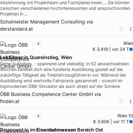
Abstimmung mit Projektteam und Fachplaner:innen … Sie können
zwischen verschiedenen hochinteressanten und anspruchsvollen
Projekten in …
Schulmeister Management Consulting
via
derstandard.at
Wien
4
€ 3.419 | vor 24 T
Lokführer
:in Quereinstieg, Wien
Deine Aufgaben, - spannend und vielseitig: In 52 abwechselnden
Wochen bereitet dich eine fundierte Ausbildung gezielt auf die
zukünftige Tätigkeit als Triebfahrzeugführer:in vor. Während der
Ausbildung wird wertvolle Fahrpraxis gesammelt - sowohl im
topmodernen ÖBB-Simulator als auch direkt auf der Schiene
ÖBB Business Competence Center GmbH
via
finden.at
Wien 10
5
€ 3.606 | vor 11 T
Disponent:in im
Eisenbahnwesen
Bereich Ost