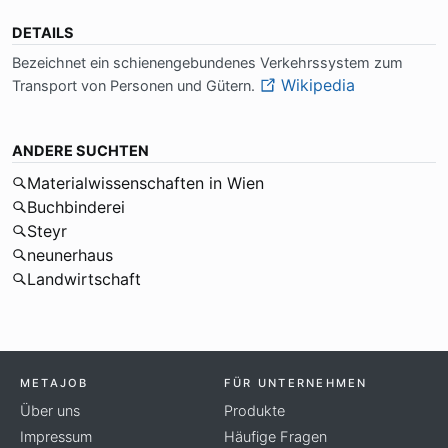
DETAILS
Be­zeich­net ein schie­nen­ge­bun­de­nes Ver­kehrs­sy­stem zum
Wikipedia
Trans­port von Per­so­nen und Gü­tern.
ANDERE SUCHTEN
Materialwissenschaften in Wien
Buchbinderei
Steyr
neunerhaus
Landwirtschaft
METAJOB
FÜR UNTERNEHMEN
Über uns
Produkte
Impressum
Häufige Fragen