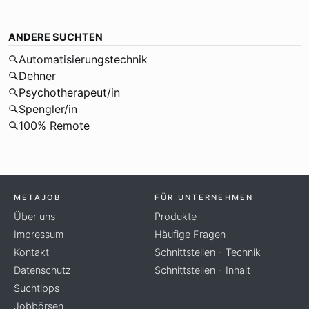
ANDERE SUCHTEN
Automatisierungstechnik
Dehner
Psychotherapeut/in
Spengler/in
100% Remote
METAJOB
FÜR UNTERNEHMEN
Über uns
Produkte
Impressum
Häufige Fragen
Kontakt
Schnittstellen - Technik
Datenschutz
Schnittstellen - Inhalt
Suchtipps
Jobbörsen