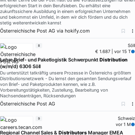
erfolgreichen Start in dein Berufsleben. Du erhältst eine
zukunftssichere Ausbildung in einem erfolgreichen Unternehmen
und bekommst ein Umfeld, in dem wir dich fördern und du dich
stetig weiterentwickeln kannst
Österreichische Post AG
via
hokify.com
Söll
8
€ 1.687 | vor 15 T
Lehre Brief- und Paketlogistik Schwerpunkt
Distribution
(w/m/d) 6306 Söll
Du unterstützt tatkräftig unsere Prozesse in Österreichs größtem
Distributionsnetzwerk - Du lernst den gesamten Sendungsverlauf
von Brief- und Paketprodukten kennen, wie z.B.
Vorbereitungstätigkeiten, Zustellung, Bearbeitung von
Nachsendeanträgen, Rücksendungen
Österreichische Post AG
Schweiz
9
vor 1 M
Regional Channel Sales &
Distributors
Manager EMEA