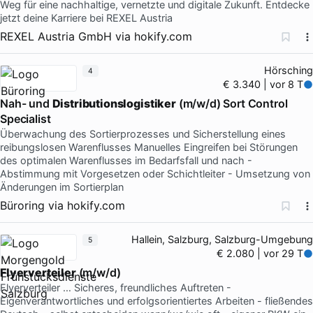
Weg für eine nachhaltige, vernetzte und digitale Zukunft. Entdecke
jetzt deine Karriere bei REXEL Austria
REXEL Austria GmbH
via
hokify.com
Hörsching
4
€ 3.340 | vor 8 T
Nah- und
Distributionslogistiker
(m/w/d) Sort Control
Specialist
Überwachung des Sortierprozesses und Sicherstellung eines
reibungslosen Warenflusses Manuelles Eingreifen bei Störungen
des optimalen Warenflusses im Bedarfsfall und nach -
Abstimmung mit Vorgesetzen oder Schichtleiter - Umsetzung von
Änderungen im Sortierplan
Büroring
via
hokify.com
Hallein, Salzburg, Salzburg-Umgebung
5
€ 2.080 | vor 29 T
Flyerverteiler
(m/w/d)
Flyerverteiler … Sicheres, freundliches Auftreten -
Eigenverantwortliches und erfolgsorientiertes Arbeiten - fließendes