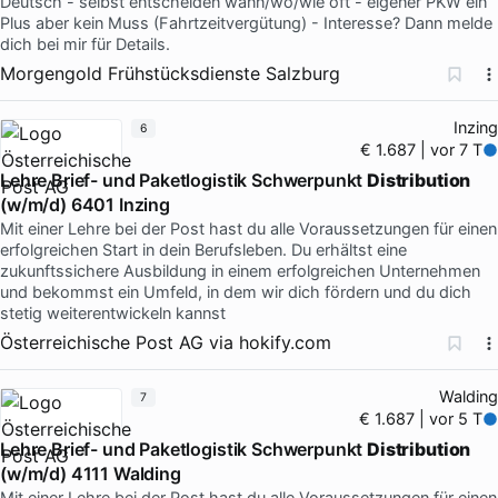
Deutsch - selbst entscheiden wann/wo/wie oft - eigener PKW ein
Plus aber kein Muss (Fahrtzeitvergütung) - Interesse? Dann melde
dich bei mir für Details.
Morgengold Frühstücksdienste Salzburg
Inzing
6
€ 1.687 | vor 7 T
Lehre Brief- und Paketlogistik Schwerpunkt
Distribution
(w/m/d) 6401 Inzing
Mit einer Lehre bei der Post hast du alle Voraussetzungen für einen
erfolgreichen Start in dein Berufsleben. Du erhältst eine
zukunftssichere Ausbildung in einem erfolgreichen Unternehmen
und bekommst ein Umfeld, in dem wir dich fördern und du dich
stetig weiterentwickeln kannst
Österreichische Post AG
via
hokify.com
Walding
7
€ 1.687 | vor 5 T
Lehre Brief- und Paketlogistik Schwerpunkt
Distribution
(w/m/d) 4111 Walding
Mit einer Lehre bei der Post hast du alle Voraussetzungen für einen