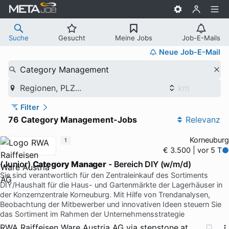
Suche
Gesucht
Meine Jobs
Job-E-Mails
Neue Job-E-Mail
Category Management
Regionen, PLZ...
Filter
76 Category Management-Jobs
Relevanz
Korneuburg
1
€ 3.500 | vor 5 T
(Junior)
Category Manager
- Bereich DIY (w/m/d)
Sie sind verantwortlich für den Zentraleinkauf des Sortiments
DIY/Haushalt für die Haus- und Gartenmärkte der Lagerhäuser in
der Konzernzentrale Korneuburg. Mit Hilfe von Trendanalysen,
Beobachtung der Mitbewerber und innovativen Ideen steuern Sie
das Sortiment im Rahmen der Unternehmensstrategie
RWA Raiffeisen Ware Austria AG
via
stepstone.at