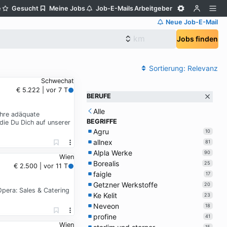
e
Gesucht
Meine Jobs
Job-E-Mails
Arbeitgeber
Neue Job-E-Mail
Jobs finden
Sortierung:
Relevanz
Schwechat
€ 5.222 | vor 7 T
BERUFE
Alle
ahre adäquate
BEGRIFFE
die Du Dich auf unserer
Agru
10
allnex
81
Alpla Werke
90
Wien
Borealis
25
€ 2.500 | vor 11 T
faigle
17
Getzner Werkstoffe
20
Opera: Sales & Catering
Ke Kelit
23
Neveon
18
profine
41
Wien
15