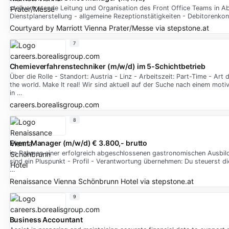
stellvertretende Leitung und Organisation des Front Office Teams in
Dienstplanerstellung - allgemeine Rezeptionstätigkeiten - Debitorenk
Courtyard by Marriott Vienna Prater/Messe
via
stepstone.at
7
Chemieverfahrenstechniker (m/w/d) im 5-Schichtbetrieb
Über die Rolle - Standort: Austria - Linz - Arbeitszeit: Part-Time - Art 
the world. Make It real! Wir sind aktuell auf der Suche nach einem moti
in …
careers.borealisgroup.com
8
Event Manager (m/w/d) € 3.800,- brutto
im Rahmen einer erfolgreich abgeschlossenen gastronomischen Ausbildun
sind ein Pluspunkt - Profil - Verantwortung übernehmen: Du steuerst d
…
Renaissance Vienna Schönbrunn Hotel
via
stepstone.at
9
Business Accountant