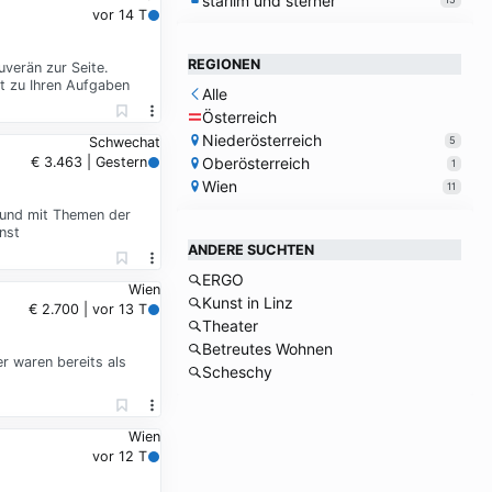
starlim und sterner
vor 14 T
REGIONEN
verän zur Seite.
rt zu Ihren Aufgaben
Alle
Österreich
Niederösterreich
5
Schwechat
Oberösterreich
€ 3.463 | Gestern
1
Wien
11
, und mit Themen der
nst
ANDERE SUCHTEN
ERGO
Wien
Kunst in Linz
€ 2.700 | vor 13 T
Theater
Betreutes Wohnen
r waren bereits als
Scheschy
Wien
vor 12 T