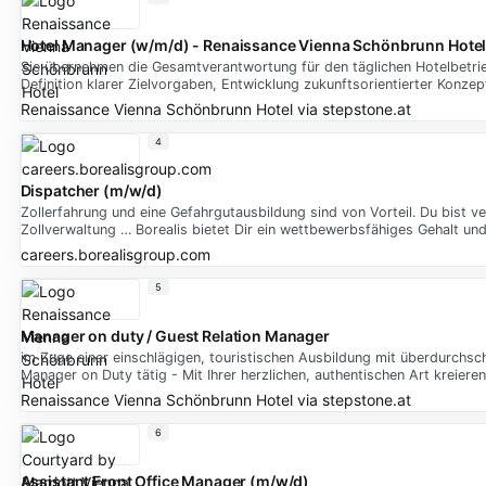
Hotel Manager (w/m/d) - Renaissance Vienna Schönbrunn Hote
Sie übernehmen die Gesamtverantwortung für den täglichen Hotelbetrie
Definition klarer Zielvorgaben, Entwicklung zukunftsorientierter Konz
Renaissance Vienna Schönbrunn Hotel
via
stepstone.at
4
Dispatcher (m/w/d)
Zollerfahrung und eine Gefahrgutausbildung sind von Vorteil. Du bist
Zollverwaltung … Borealis bietet Dir ein wettbewerbsfähiges Gehalt und 
careers.borealisgroup.com
5
Manager on duty / Guest Relation Manager
im Zuge einer einschlägigen, touristischen Ausbildung mit überdurchsch
Manager on Duty tätig - Mit Ihrer herzlichen, authentischen Art kreiere
Renaissance Vienna Schönbrunn Hotel
via
stepstone.at
6
Assistant Front Office Manager (m/w/d)