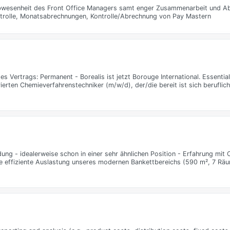
 Abwesenheit des Front Office Managers samt enger Zusammenarbeit und A
ontrolle, Monatsabrechnungen, Kontrolle/Abrechnung von Pay Mastern
des Vertrags: Permanent - Borealis ist jetzt Borouge International. Essentia
vierten Chemieverfahrenstechniker (m/w/d), der/die bereit ist sich beruflic
g - idealerweise schon in einer sehr ähnlichen Position - Erfahrung mit 
ie effiziente Auslastung unseres modernen Bankettbereichs (590 m², 7 Räu