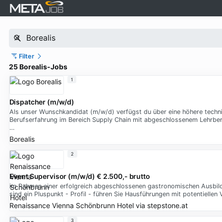
Filter
25 Borealis-Jobs
1
Dispatcher (m/w/d)
Als unser Wunschkandidat (m/w/d) verfügst du über eine höhere techn
Berufserfahrung im Bereich Supply Chain mit abgeschlossenem Lehrberuf
…
Borealis
2
Event Supervisor (m/w/d) € 2.500,- brutto
im Rahmen einer erfolgreich abgeschlossenen gastronomischen Ausbildun
sind ein Pluspunkt - Profil - führen Sie Hausführungen mit potentielle
Renaissance Vienna Schönbrunn Hotel
via
stepstone.at
3