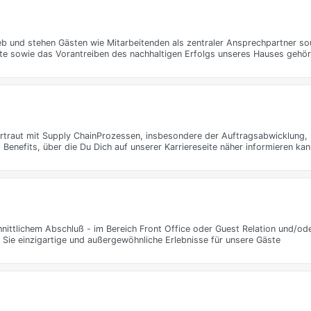
l
b und stehen Gästen wie Mitarbeitenden als zentraler Ansprechpartner sou
epte sowie das Vorantreiben des nachhaltigen Erfolgs unseres Hauses gehö
 vertraut mit Supply ChainProzessen, insbesondere der Auftragsabwicklung
Benefits, über die Du Dich auf unserer Karriereseite näher informieren kan
nittlichem Abschluß - im Bereich Front Office oder Guest Relation und/ode
n Sie einzigartige und außergewöhnliche Erlebnisse für unsere Gäste