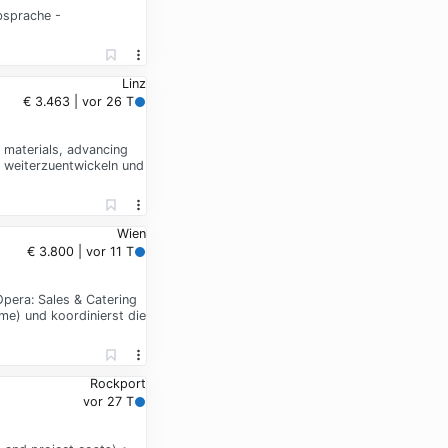
bsprache -
Linz
€ 3.463 | vor 26 T
l materials, advancing
h weiterzuentwickeln und
Wien
€ 3.800 | vor 11 T
Opera: Sales & Catering
me) und koordinierst die
Rockport
vor 27 T