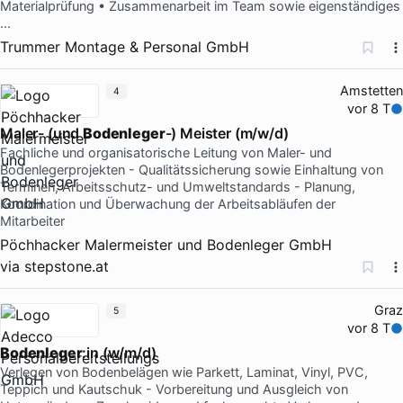
Materialprüfung • Zusammenarbeit im Team sowie eigenständiges
…
Trummer Montage & Personal GmbH
Amstetten
4
vor 8 T
Maler- (und
Bodenleger
-) Meister (m/w/d)
Fachliche und organisatorische Leitung von Maler- und
Bodenlegerprojekten - Qualitätssicherung sowie Einhaltung von
Terminen, Arbeitsschutz- und Umweltstandards - Planung,
Koordination und Überwachung der Arbeitsabläufen der
Mitarbeiter
Pöchhacker Malermeister und Bodenleger GmbH
via
stepstone.at
Graz
5
vor 8 T
Bodenleger
:in (w/m/d)
Verlegen von Bodenbelägen wie Parkett, Laminat, Vinyl, PVC,
Teppich und Kautschuk - Vorbereitung und Ausgleich von