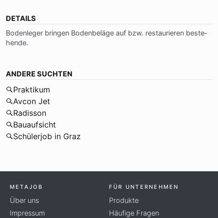
DETAILS
Bo­den­le­ger brin­gen Bo­den­be­lä­ge auf bzw. re­stau­rie­ren be­ste­
hen­de.
ANDERE SUCHTEN
Praktikum
Avcon Jet
Radisson
Bauaufsicht
Schülerjob in Graz
METAJOB
FÜR UNTERNEHMEN
Über uns
Produkte
Impressum
Häufige Fragen