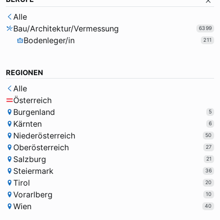
Alle
Bau/Architektur/Vermessung
6399
Bodenleger/in
211
REGIONEN
Alle
Österreich
Burgenland
5
Kärnten
6
Niederösterreich
50
Oberösterreich
27
Salzburg
21
Steiermark
36
Tirol
20
Vorarlberg
10
Wien
40