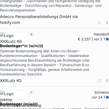
Untergründen - Zuschneiden und fachgerechte Verlegung der
Bodenbeläge - Durchführung von Reparatur-, Sanierungs- und
Renovierungsarbeiten
Adecco Personalbereitstellungs GmbH
via
hokify.com
Henndorf
6
€ 2.257 | vor 2 T
Bodenleger
*in (w/m/d)
Optimale Bodenverlegung aller Arten von Böden -
Kundenkommunikation - Qualifikationen - Idealerweise
abgeschlossene Berufsausbildung als Bodenleger oder
Berufserfahrung in diesem Bereich - Führerschein B ist
Voraussetzung - Sorgfältige, genaue Arbeitsweise und
handwerkliches Geschick
XXXLutz KG
Schrems
7
vor 24 T
Bodenleger
(m/w/d)