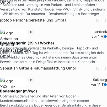
Kenntnisse in der Verlegung von Parkett-, Laminat-, Teppichböden
- Schleifen und -versiegeln von Parkett- und Laminatböden -
Verarbeitung von Kunststoffböden wie PVC-, Vinyl- und Linoleum
- Wir bieten dir: Du brauchst - Berufserfahrung als Bodenleger
jobtop Personalbereitstellung GmbH
Landeck
8
vor 1 M
Bodenleger
/in (39 h / Woche)
Als BodenlegerIn verlegst du Parkett-, Design-, Teppich- und
Laminatböden. Kein Tag ist wie der andere: Du stellst täglich dein
handwerkliches Geschick auf ständig neuen Baustellen unter
Beweis und setzt dein Feingefühl im Kontakt mit Kunden ein
Sebastian Gitterle Raumausstattung GmbH
Salzburg
9
vor 11 T
Bodenleger
(m/w/d)
Optimale Bodenverlegung aller Arten von Böden -
Kundenkommunikation … Idealerweise abgeschlossene
Berufsausbildung als Bodenleger oder Berufserfahrung in diesem