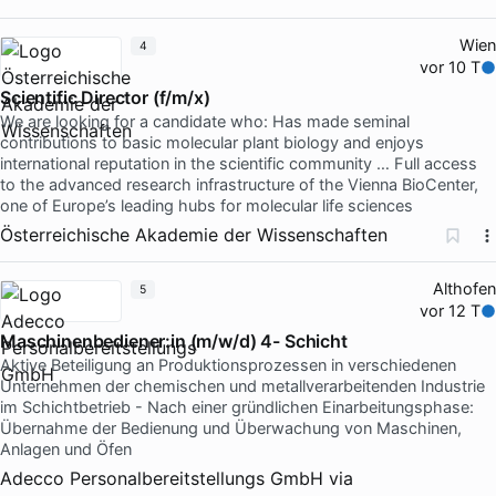
Wien
4
vor 10 T
Scientific Director (f/m/x)
We are looking for a candidate who: Has made seminal
contributions to basic molecular plant biology and enjoys
international reputation in the scientific community … Full access
to the advanced research infrastructure of the Vienna BioCenter,
one of Europe’s leading hubs for molecular life sciences
Österreichische Akademie der Wissenschaften
Althofen
5
vor 12 T
Maschinenbediener:in (m/w/d) 4- Schicht
Aktive Beteiligung an Produktionsprozessen in verschiedenen
Unternehmen der chemischen und metallverarbeitenden Industrie
im Schichtbetrieb - Nach einer gründlichen Einarbeitungsphase:
Übernahme der Bedienung und Überwachung von Maschinen,
Anlagen und Öfen
Adecco Personalbereitstellungs GmbH
via