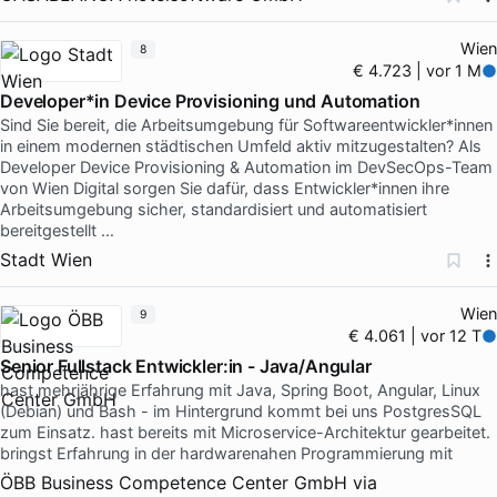
Wien
8
€ 4.723 | vor 1 M
Developer*in Device Provisioning und Automation
Sind Sie bereit, die Arbeitsumgebung für Softwareentwickler*innen
in einem modernen städtischen Umfeld aktiv mitzugestalten? Als
Developer Device Provisioning & Automation im DevSecOps-Team
von Wien Digital sorgen Sie dafür, dass Entwickler*innen ihre
Arbeitsumgebung sicher, standardisiert und automatisiert
bereitgestellt …
Stadt Wien
Wien
9
€ 4.061 | vor 12 T
Senior Fullstack Entwickler:in - Java/Angular
hast mehrjährige Erfahrung mit Java, Spring Boot, Angular, Linux
(Debian) und Bash - im Hintergrund kommt bei uns PostgresSQL
zum Einsatz. hast bereits mit Microservice-Architektur gearbeitet.
bringst Erfahrung in der hardwarenahen Programmierung mit
ÖBB Business Competence Center GmbH
via