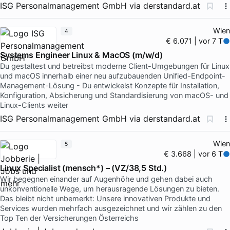
ISG Personalmanagement GmbH
via
derstandard.at
Wien
4
€ 6.071 | vor 7 T
Systems Engineer Linux & MacOS (m/w/d)
Du gestaltest und betreibst moderne Client-Umgebungen für Linux
und macOS innerhalb einer neu aufzubauenden Unified-Endpoint-
Management-Lösung - Du entwickelst Konzepte für Installation,
Konfiguration, Absicherung und Standardisierung von macOS- und
Linux-Clients weiter
ISG Personalmanagement GmbH
via
derstandard.at
Wien
5
€ 3.668 | vor 6 T
Linux Specialist (mensch*) – (VZ/38,5 Std.)
Wir begegnen einander auf Augenhöhe und gehen dabei auch
unkonventionelle Wege, um herausragende Lösungen zu bieten.
Das bleibt nicht unbemerkt: Unsere innovativen Produkte und
Services wurden mehrfach ausgezeichnet und wir zählen zu den
Top Ten der Versicherungen Österreichs