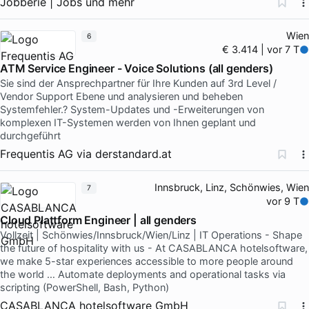
Jobberie | Jobs und mehr
Wien
6
€ 3.414 | vor 7 T
ATM Service Engineer - Voice Solutions (all genders)
Sie sind der Ansprechpartner für Ihre Kunden auf 3rd Level /
Vendor Support Ebene und analysieren und beheben
Systemfehler.? System-Updates und -Erweiterungen von
komplexen IT-Systemen werden von Ihnen geplant und
durchgeführt
Frequentis AG
via
derstandard.at
Innsbruck, Linz, Schönwies, Wien
7
vor 9 T
Cloud Plattform Engineer | all genders
Vollzeit | Schönwies/Innsbruck/Wien/Linz | IT Operations - Shape
the future of hospitality with us - At CASABLANCA hotelsoftware,
we make 5-star experiences accessible to more people around
the world … Automate deployments and operational tasks via
scripting (PowerShell, Bash, Python)
CASABLANCA hotelsoftware GmbH