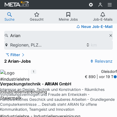
Suche
Gesucht
Meine Jobs
Job-E-Mails
Neue Job-E-Mail
Arian
Regionen, PLZ...
Filter
2 Arian-Jobs
Relevanz
Gleisdorf
1
€ 890 | vor 19 T
Verpackungstechnik -
ARIAN
GmbH
Interesse an Design, Technik und Konstruktion - Räumliches
Vorstellungsvermögen und Freude am Entwickeln -
Handwerkliches Geschick und sauberes Arbeiten - Grundlegende
Computerkenntnisse … Deshalb steht ARIAN für offene
Kommunikation, Teamgeist und Innovation
#industrielehre - Industriellenvereinigung