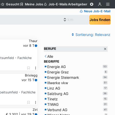
e
Gesucht
Meine Jobs
Job-E-Mails
Arbeitgeber
Neue Job-E-Mail
Jobs finden
Sortierung:
Relevanz
Thaur
vor 8 T
BERUFE
Alle
tsumfeld - Fachliche
BEGRIFFE
Energie AG
53
Energie Graz
6
Brixlegg
Energie Steiermark
34
vor 15 T
Illwerke vkw
51
Linz AG
17
beitsumfeld - Fachliche
Salzburg AG
36
Tinetz
15
TIWAG
31
Verbund AG
Zirl
41
€ 3.302 | vor 29 T
7