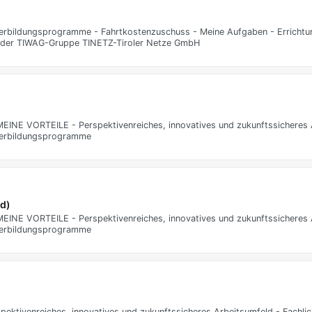
iterbildungsprogramme - Fahrtkostenzuschuss - Meine Aufgaben - Errichtu
in der TIWAG-Gruppe TINETZ-Tiroler Netze GmbH
 MEINE VORTEILE - Perspektivenreiches, innovatives und zukunftssicheres 
iterbildungsprogramme
/d)
 MEINE VORTEILE - Perspektivenreiches, innovatives und zukunftssicheres 
iterbildungsprogramme
rspektivenreiches, innovatives und zukunftssicheres Arbeitsumfeld - Fachli