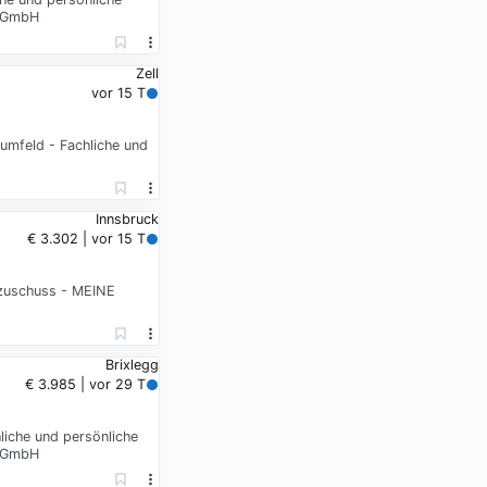
e GmbH
Zell
vor 15 T
umfeld - Fachliche und
Innsbruck
€ 3.302 | vor 15 T
nzuschuss - MEINE
Brixlegg
€ 3.985 | vor 29 T
hliche und persönliche
e GmbH