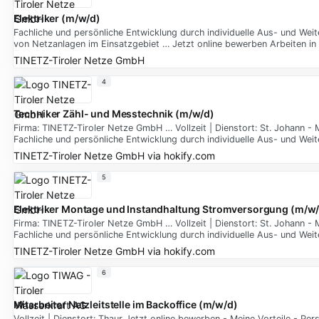
Elektriker (m/w/d)
Fachliche und persönliche Entwicklung durch individuelle Aus- und We
von Netzanlagen im Einsatzgebiet … Jetzt online bewerben Arbeiten 
TINETZ-Tiroler Netze GmbH
4
Techniker Zähl- und Messtechnik (m/w/d)
Firma: TINETZ-Tiroler Netze GmbH … Vollzeit | Dienstort: St. Johann -
Fachliche und persönliche Entwicklung durch individuelle Aus- und We
TINETZ-Tiroler Netze GmbH
via
hokify.com
5
Elektriker Montage und Instandhaltung Stromversorgung (m/w
Firma: TINETZ-Tiroler Netze GmbH … Vollzeit | Dienstort: St. Johann -
Fachliche und persönliche Entwicklung durch individuelle Aus- und We
TINETZ-Tiroler Netze GmbH
via
hokify.com
6
Mitarbeiter Netzleitstelle im Backoffice (m/w/d)
Vollzeit | Dienstort: Thaur Jetzt online bewerben - Meine Vorteile - Pe