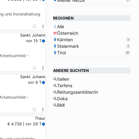
Wiener Netze
ng und Instandhaltung
REGIONEN
Alle
Österreich
Sankt Johann
Kärnten
1
vor 15 T
Steiermark
1
Tirol
11
Arbeitsumfeld -
ANDERE SUCHTEN
Sankt Johann
Italien
vor 9 T
Terfens
Rettungssanitäter/in
Arbeitsumfeld -
Doka
BMI
Thaur
€ 4.739 | vor 29 T
che und persönliche