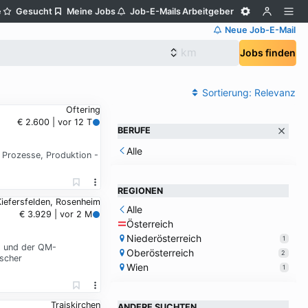
e
Gesucht
Meine Jobs
Job-E-Mails
Arbeitgeber
Neue Job-E-Mail
Jobs finden
Sortierung:
Relevanz
Oftering
€ 2.600 | vor 12 T
BERUFE
Alle
 Prozesse, Produktion -
REGIONEN
iefersfelden, Rosenheim
Alle
€ 3.929 | vor 2 M
Österreich
Niederösterreich
1
s und der QM-
Oberösterreich
2
scher
Wien
1
Traiskirchen
ANDERE SUCHTEN