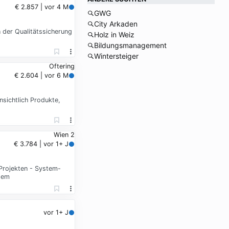
€ 2.857 | vor 4 M
GWG
City Arkaden
 der Qualitätssicherung
Holz in Weiz
Bildungsmanagement
Wintersteiger
Oftering
€ 2.604 | vor 6 M
sichtlich Produkte,
Wien 2
€ 3.784 | vor 1+ J
rojekten - System-
gem
vor 1+ J