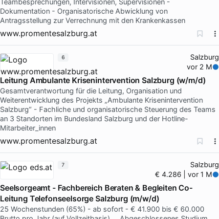
Teambesprechungen, Intervisionen, Supervisionen -
Dokumentation - Organisatorische Abwicklung von
Antragsstellung zur Verrechnung mit den Krankenkassen
www.promentesalzburg.at
Salzburg
6
vor 2 M
Leitung Ambulante Krisenintervention Salzburg (w/m/d)
Gesamtverantwortung für die Leitung, Organisation und
Weiterentwicklung des Projekts „Ambulante Krisenintervention
Salzburg“ - Fachliche und organisatorische Steuerung des Teams
an 3 Standorten im Bundesland Salzburg und der Hotline-
Mitarbeiter_innen
www.promentesalzburg.at
Salzburg
7
€ 4.286 | vor 1 M
Seelsorgeamt - Fachbereich Beraten & Begleiten Co-
Leitung Telefonseelsorge Salzburg (m/w/d)
25 Wochenstunden (65%) - ab sofort - € 41.900 bis € 60.000
Brutto pro Jahr (auf Vollzeitbasis) … Abgeschlossenes Studium