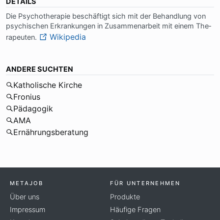
DETAILS
Die Psy­cho­the­ra­pie be­schäf­tigt sich mit der Be­hand­lung von
psy­chi­schen Er­kran­kun­gen in Zu­sam­men­ar­beit mit ei­nem The­
Wikipedia
ra­peu­ten.
ANDERE SUCHTEN
Katholische Kirche
Fronius
Pädagogik
AMA
Ernährungsberatung
METAJOB
FÜR UNTERNEHMEN
Über uns
Produkte
Impressum
Häufige Fragen