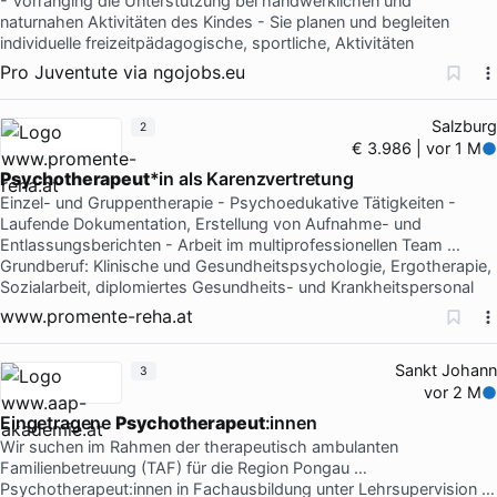
- Vorranging die Unterstützung bei handwerklichen und
naturnahen Aktivitäten des Kindes - Sie planen und begleiten
individuelle freizeitpädagogische, sportliche, Aktivitäten
Pro Juventute
via
ngojobs.eu
Salzburg
2
€ 3.986 | vor 1 M
Psychotherapeut
*in als Karenzvertretung
Einzel- und Gruppentherapie - Psychoedukative Tätigkeiten -
Laufende Dokumentation, Erstellung von Aufnahme- und
Entlassungsberichten - Arbeit im multiprofessionellen Team …
Grundberuf: Klinische und Gesundheitspsychologie, Ergotherapie,
Sozialarbeit, diplomiertes Gesundheits- und Krankheitspersonal
www.promente-reha.at
Sankt Johann
3
vor 2 M
Eingetragene
Psychotherapeut
:innen
Wir suchen im Rahmen der therapeutisch ambulanten
Familienbetreuung (TAF) für die Region Pongau …
Psychotherapeut:innen in Fachausbildung unter Lehrsupervision …