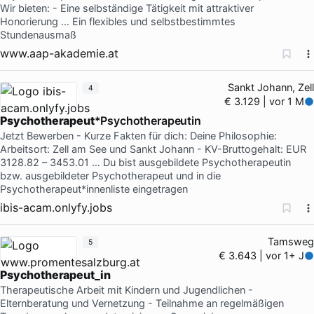
Wir bieten: - Eine selbständige Tätigkeit mit attraktiver
Honorierung … Ein flexibles und selbstbestimmtes
Stundenausmaß
www.aap-akademie.at
Sankt Johann, Zell
4
€ 3.129 | vor 1 M
Psychotherapeut
*Psychotherapeutin
Jetzt Bewerben - Kurze Fakten für dich: Deine Philosophie:
Arbeitsort: Zell am See und Sankt Johann - KV-Bruttogehalt: EUR
3128.82 – 3453.01 … Du bist ausgebildete Psychotherapeutin
bzw. ausgebildeter Psychotherapeut und in die
Psychotherapeut*innenliste eingetragen
ibis-acam.onlyfy.jobs
Tamsweg
5
€ 3.643 | vor 1+ J
Psychotherapeut_in
Therapeutische Arbeit mit Kindern und Jugendlichen -
Elternberatung und Vernetzung - Teilnahme an regelmäßigen